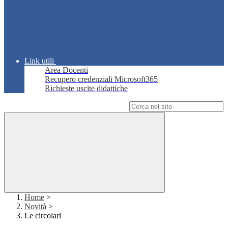
Link utili
Area Docenti
Recupero credenziali Microsoft365
Richieste uscite didattiche
Campo di ricerca per le pagine del sito
Home
>
Novità
>
Le circolari