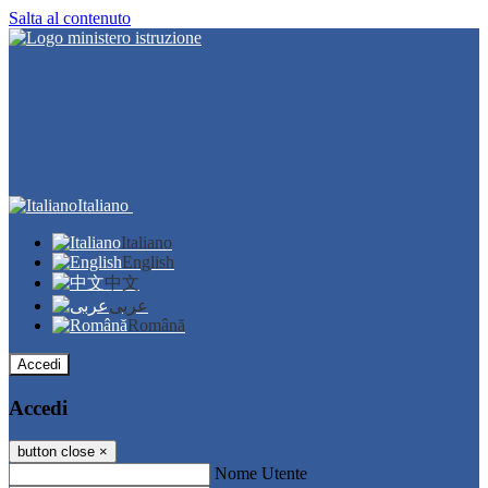
Salta al contenuto
Italiano
Italiano
English
中文
عربى
Română
Accedi
Accedi
button close
×
Nome Utente