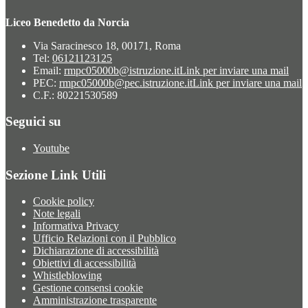
Liceo Benedetto da Norcia
Via Saracinesco 18, 00171, Roma
Tel:
06121123125
Email:
rmpc05000b@istruzione.it
Link per inviare una mail
PEC:
rmpc05000b@pec.istruzione.it
Link per inviare una mail
C.F.: 80221530589
Seguici su
Youtube
Sezione Link Utili
Cookie policy
Note legali
Informativa Privacy
Ufficio Relazioni con il Pubblico
Dichiarazione di accessibilità
Obiettivi di accessibilità
Whistleblowing
Gestione consensi cookie
Amministrazione trasparente