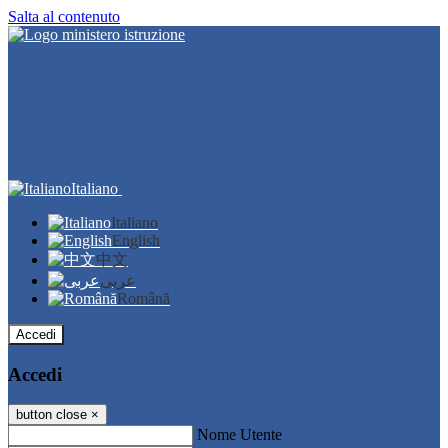
Salta al contenuto
Italiano
Italiano
English
中文
عربى
Română
Accedi
Accedi
button close
×
Nome Utente