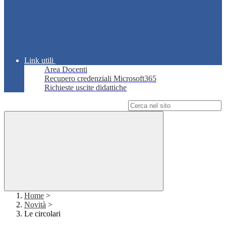
Link utili
Area Docenti
Recupero credenziali Microsoft365
Richieste uscite didattiche
Campo di ricerca per le pagine del sito
Home
>
Novità
>
Le circolari