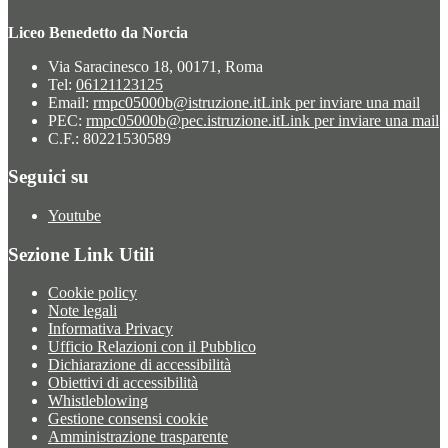
Liceo Benedetto da Norcia
Via Saracinesco 18, 00171, Roma
Tel:
06121123125
Email:
rmpc05000b@istruzione.it
Link per inviare una mail
PEC:
rmpc05000b@pec.istruzione.it
Link per inviare una mail
C.F.: 80221530589
Seguici su
Youtube
Sezione Link Utili
Cookie policy
Note legali
Informativa Privacy
Ufficio Relazioni con il Pubblico
Dichiarazione di accessibilità
Obiettivi di accessibilità
Whistleblowing
Gestione consensi cookie
Amministrazione trasparente