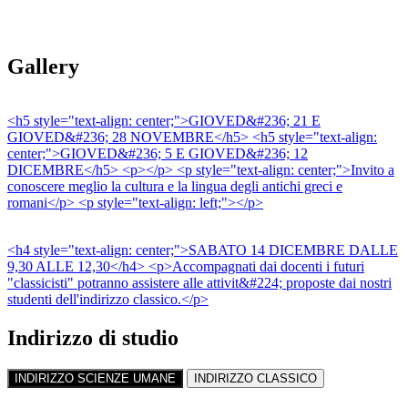
Gallery
<h5 style="text-align: center;">GIOVED&#236; 21 E
GIOVED&#236; 28 NOVEMBRE</h5> <h5 style="text-align:
center;">GIOVED&#236; 5 E GIOVED&#236; 12
DICEMBRE</h5> <p></p> <p style="text-align: center;">Invito a
conoscere meglio la cultura e la lingua degli antichi greci e
romani</p> <p style="text-align: left;"></p>
<h4 style="text-align: center;">SABATO 14 DICEMBRE DALLE
9,30 ALLE 12,30</h4> <p>Accompagnati dai docenti i futuri
"classicisti" potranno assistere alle attivit&#224; proposte dai nostri
studenti dell'indirizzo classico.</p>
Indirizzo di studio
INDIRIZZO SCIENZE UMANE
INDIRIZZO CLASSICO