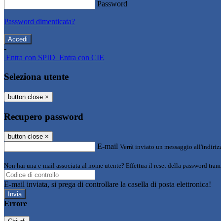
Password
Password dimenticata?
-
Entra con SPID
Entra con CIE
Seleziona utente
button close
×
Recupero password
button close
×
E-mail
Verrà inviato un messaggio all'indirizz
Non hai una e-mail associata al nome utente? Effettua il reset della password tram
E-mail inviata, si prega di controllare la casella di posta elettronica!
Errore