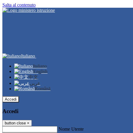
Salta al contenuto
Italiano
Italiano
English
中文
عربى
Română
Accedi
Accedi
button close
×
Nome Utente