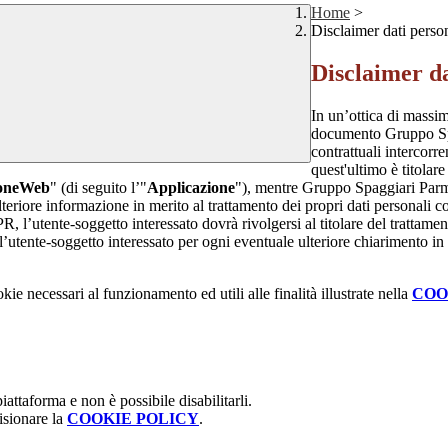
Home
>
Disclaimer dati perso
Disclaimer da
In un’ottica di massim
documento Gruppo Spag
contrattuali intercor
quest'ultimo è titolare
ioneWeb
" (di seguito l’"
Applicazione
"), mentre Gruppo Spaggiari Parma
teriore informazione in merito al trattamento dei propri dati personali con
, l’utente-soggetto interessato dovrà rivolgersi al titolare del trattament
’utente-soggetto interessato per ogni eventuale ulteriore chiarimento in 
kie necessari al funzionamento ed utili alle finalità illustrate nella
COO
attaforma e non è possibile disabilitarli.
isionare la
COOKIE POLICY
.