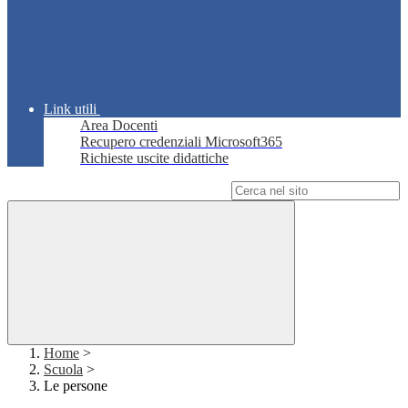
Link utili
Area Docenti
Recupero credenziali Microsoft365
Richieste uscite didattiche
Campo di ricerca per le pagine del sito
Home
>
Scuola
>
Le persone