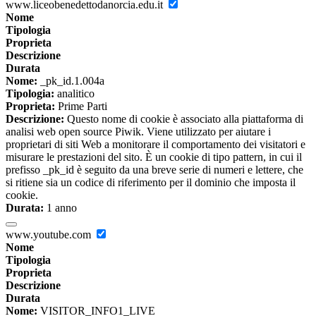
www.liceobenedettodanorcia.edu.it
Nome
Tipologia
Proprieta
Descrizione
Durata
Nome:
_pk_id.1.004a
Tipologia:
analitico
Proprieta:
Prime Parti
Descrizione:
Questo nome di cookie è associato alla piattaforma di
analisi web open source Piwik. Viene utilizzato per aiutare i
proprietari di siti Web a monitorare il comportamento dei visitatori e
misurare le prestazioni del sito. È un cookie di tipo pattern, in cui il
prefisso _pk_id è seguito da una breve serie di numeri e lettere, che
si ritiene sia un codice di riferimento per il dominio che imposta il
cookie.
Durata:
1 anno
www.youtube.com
Nome
Tipologia
Proprieta
Descrizione
Durata
Nome:
VISITOR_INFO1_LIVE