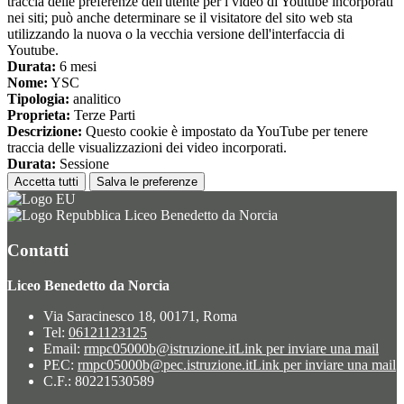
traccia delle preferenze dell'utente per i video di Youtube incorporati
nei siti; può anche determinare se il visitatore del sito web sta
utilizzando la nuova o la vecchia versione dell'interfaccia di
Youtube.
Durata:
6 mesi
Nome:
YSC
Tipologia:
analitico
Proprieta:
Terze Parti
Descrizione:
Questo cookie è impostato da YouTube per tenere
traccia delle visualizzazioni dei video incorporati.
Durata:
Sessione
Accetta tutti
Salva le preferenze
Liceo Benedetto da Norcia
Contatti
Liceo Benedetto da Norcia
Via Saracinesco 18, 00171, Roma
Tel:
06121123125
Email:
rmpc05000b@istruzione.it
Link per inviare una mail
PEC:
rmpc05000b@pec.istruzione.it
Link per inviare una mail
C.F.: 80221530589