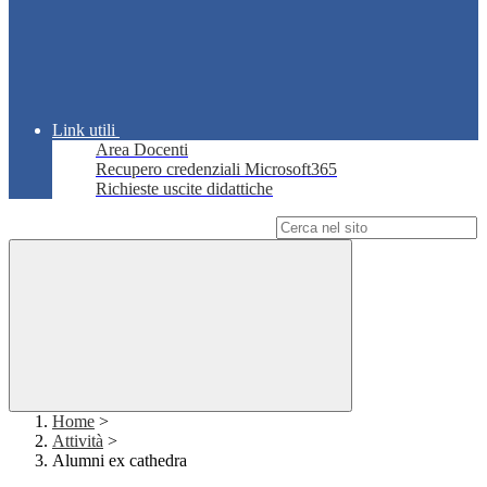
Link utili
Area Docenti
Recupero credenziali Microsoft365
Richieste uscite didattiche
Campo di ricerca per le pagine del sito
Home
>
Attività
>
Alumni ex cathedra