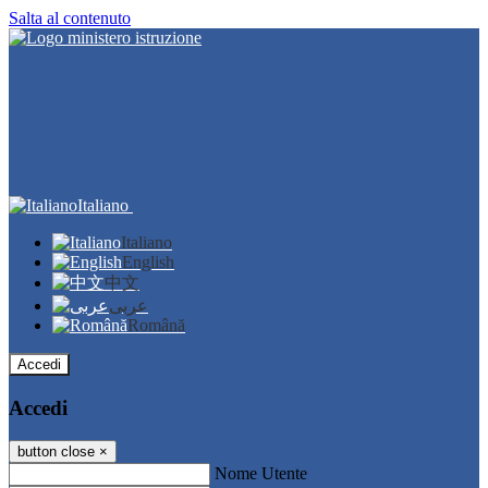
Salta al contenuto
Italiano
Italiano
English
中文
عربى
Română
Accedi
Accedi
button close
×
Nome Utente