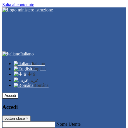
Salta al contenuto
Italiano
Italiano
English
中文
عربى
Română
Accedi
Accedi
button close
×
Nome Utente