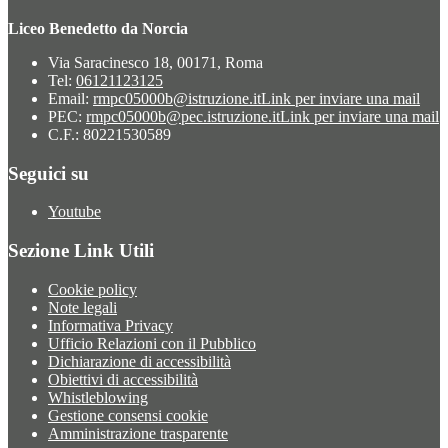
Liceo Benedetto da Norcia
Via Saracinesco 18, 00171, Roma
Tel:
06121123125
Email:
rmpc05000b@istruzione.it
Link per inviare una mail
PEC:
rmpc05000b@pec.istruzione.it
Link per inviare una mail
C.F.: 80221530589
Seguici su
Youtube
Sezione Link Utili
Cookie policy
Note legali
Informativa Privacy
Ufficio Relazioni con il Pubblico
Dichiarazione di accessibilità
Obiettivi di accessibilità
Whistleblowing
Gestione consensi cookie
Amministrazione trasparente