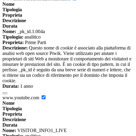
Nome
Tipologia
Proprieta
Descrizione
Durata
Nome:
_pk_id.1.004a
Tipologia:
analitico
Proprieta:
Prime Parti
Descrizione:
Questo nome di cookie è associato alla piattaforma di
analisi web open source Piwik. Viene utilizzato per aiutare i
proprietari di siti Web a monitorare il comportamento dei visitatori e
misurare le prestazioni del sito. È un cookie di tipo pattern, in cui il
prefisso _pk_id è seguito da una breve serie di numeri e lettere, che
si ritiene sia un codice di riferimento per il dominio che imposta il
cookie.
Durata:
1 anno
www.youtube.com
Nome
Tipologia
Proprieta
Descrizione
Durata
Nome:
VISITOR_INFO1_LIVE
Tipologia:
analitico