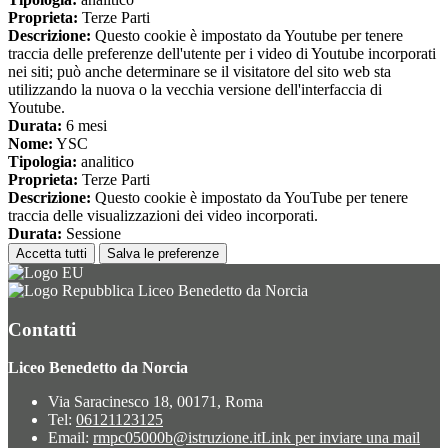
Proprieta:
Terze Parti
Descrizione:
Questo cookie è impostato da Youtube per tenere
traccia delle preferenze dell'utente per i video di Youtube incorporati
nei siti; può anche determinare se il visitatore del sito web sta
utilizzando la nuova o la vecchia versione dell'interfaccia di
Youtube.
Durata:
6 mesi
Nome:
YSC
Tipologia:
analitico
Proprieta:
Terze Parti
Descrizione:
Questo cookie è impostato da YouTube per tenere
traccia delle visualizzazioni dei video incorporati.
Durata:
Sessione
Accetta tutti
Salva le preferenze
Liceo Benedetto da Norcia
Contatti
Liceo Benedetto da Norcia
Via Saracinesco 18, 00171, Roma
Tel:
06121123125
Email:
rmpc05000b@istruzione.it
Link per inviare una mail