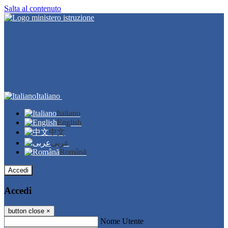
Salta al contenuto
Italiano
Italiano
English
中文
عربى
Română
Accedi
Accedi
button close
×
Nome Utente