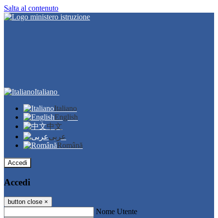
Salta al contenuto
Italiano
Italiano
English
中文
عربى
Română
Accedi
Accedi
button close
×
Nome Utente