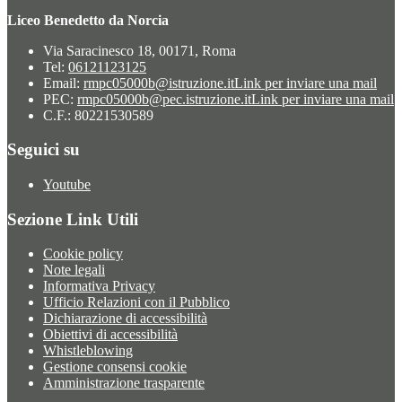
Liceo Benedetto da Norcia
Via Saracinesco 18, 00171, Roma
Tel:
06121123125
Email:
rmpc05000b@istruzione.it
Link per inviare una mail
PEC:
rmpc05000b@pec.istruzione.it
Link per inviare una mail
C.F.: 80221530589
Seguici su
Youtube
Sezione Link Utili
Cookie policy
Note legali
Informativa Privacy
Ufficio Relazioni con il Pubblico
Dichiarazione di accessibilità
Obiettivi di accessibilità
Whistleblowing
Gestione consensi cookie
Amministrazione trasparente