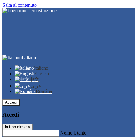
Salta al contenuto
Italiano
Italiano
English
中文
عربى
Română
Accedi
Accedi
button close
×
Nome Utente