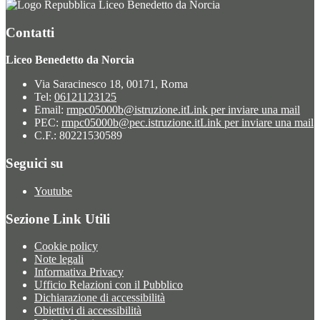
Liceo Benedetto da Norcia
Contatti
Liceo Benedetto da Norcia
Via Saracinesco 18, 00171, Roma
Tel:
06121123125
Email:
rmpc05000b@istruzione.it
Link per inviare una mail
PEC:
rmpc05000b@pec.istruzione.it
Link per inviare una mail
C.F.: 80221530589
Seguici su
Youtube
Sezione Link Utili
Cookie policy
Note legali
Informativa Privacy
Ufficio Relazioni con il Pubblico
Dichiarazione di accessibilità
Obiettivi di accessibilità