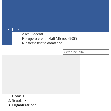
Link utili
Area Docenti
Recupero credenziali Microsoft365
Richieste uscite didattiche
Campo di ricerca per le pagine del sito
Home
>
Scuola
>
Organizzazione