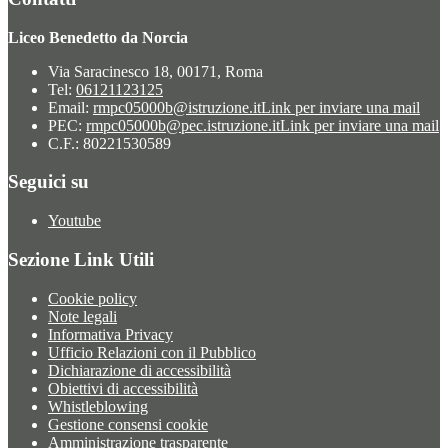
Liceo Benedetto da Norcia
Via Saracinesco 18, 00171, Roma
Tel:
06121123125
Email:
rmpc05000b@istruzione.it
Link per inviare una mail
PEC:
rmpc05000b@pec.istruzione.it
Link per inviare una mail
C.F.: 80221530589
Seguici su
Youtube
Sezione Link Utili
Cookie policy
Note legali
Informativa Privacy
Ufficio Relazioni con il Pubblico
Dichiarazione di accessibilità
Obiettivi di accessibilità
Whistleblowing
Gestione consensi cookie
Amministrazione trasparente