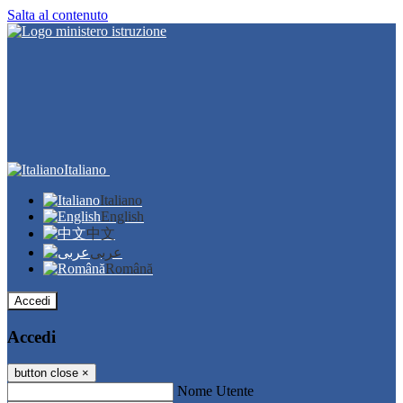
Salta al contenuto
Italiano
Italiano
English
中文
عربى
Română
Accedi
Accedi
button close
×
Nome Utente