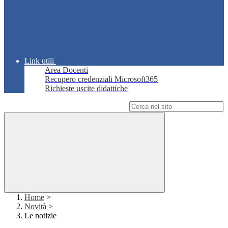
Link utili
Area Docenti
Recupero credenziali Microsoft365
Richieste uscite didattiche
Campo di ricerca per le pagine del sito
Home
>
Novità
>
Le notizie