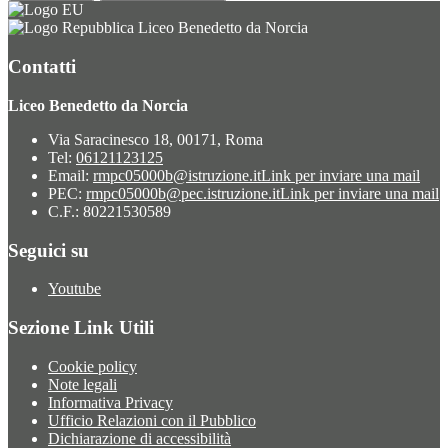
Liceo Benedetto da Norcia
Contatti
Liceo Benedetto da Norcia
Via Saracinesco 18, 00171, Roma
Tel:
06121123125
Email:
rmpc05000b@istruzione.it
Link per inviare una mail
PEC:
rmpc05000b@pec.istruzione.it
Link per inviare una mail
C.F.: 80221530589
Seguici su
Youtube
Sezione Link Utili
Cookie policy
Note legali
Informativa Privacy
Ufficio Relazioni con il Pubblico
Dichiarazione di accessibilità