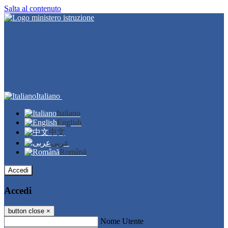
Salta al contenuto
Italiano
Italiano
English
中文
عربى
Română
Accedi
Accedi
button close
×
Nome Utente