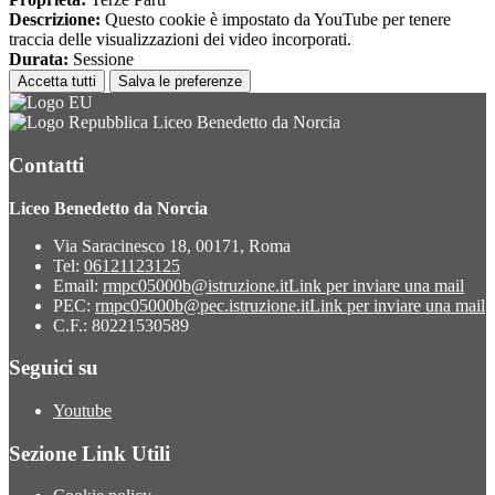
Descrizione:
Questo cookie è impostato da YouTube per tenere
traccia delle visualizzazioni dei video incorporati.
Durata:
Sessione
Accetta tutti
Salva le preferenze
Liceo Benedetto da Norcia
Contatti
Liceo Benedetto da Norcia
Via Saracinesco 18, 00171, Roma
Tel:
06121123125
Email:
rmpc05000b@istruzione.it
Link per inviare una mail
PEC:
rmpc05000b@pec.istruzione.it
Link per inviare una mail
C.F.: 80221530589
Seguici su
Youtube
Sezione Link Utili