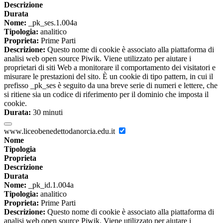
Descrizione
Durata
Nome:
_pk_ses.1.004a
Tipologia:
analitico
Proprieta:
Prime Parti
Descrizione:
Questo nome di cookie è associato alla piattaforma di
analisi web open source Piwik. Viene utilizzato per aiutare i
proprietari di siti Web a monitorare il comportamento dei visitatori e
misurare le prestazioni del sito. È un cookie di tipo pattern, in cui il
prefisso _pk_ses è seguito da una breve serie di numeri e lettere, che
si ritiene sia un codice di riferimento per il dominio che imposta il
cookie.
Durata:
30 minuti
www.liceobenedettodanorcia.edu.it
Nome
Tipologia
Proprieta
Descrizione
Durata
Nome:
_pk_id.1.004a
Tipologia:
analitico
Proprieta:
Prime Parti
Descrizione:
Questo nome di cookie è associato alla piattaforma di
analisi web open source Piwik. Viene utilizzato per aiutare i