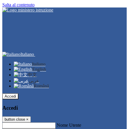
Salta al contenuto
Italiano
Italiano
English
中文
عربى
Română
Accedi
Accedi
button close
×
Nome Utente