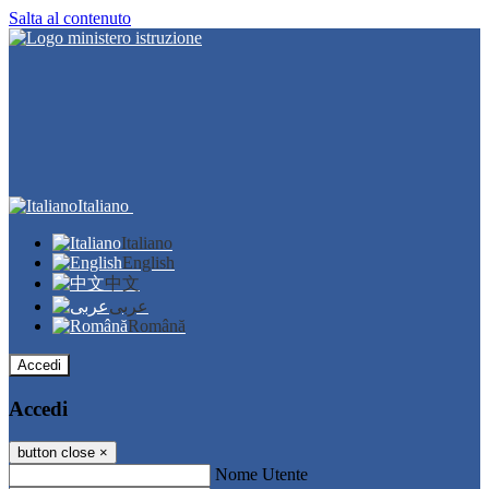
Salta al contenuto
Italiano
Italiano
English
中文
عربى
Română
Accedi
Accedi
button close
×
Nome Utente