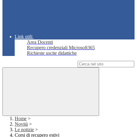
Link utili
Area Docenti
Recupero credenziali Microsoft365
Richieste uscite didattiche
Campo di ricerca per le pagine del sito
Home
>
Novità
>
Le notizie
>
Corsi di recupero estivi