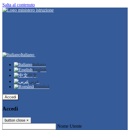
Salta al contenuto
Italiano
Italiano
English
中文
عربى
Română
Accedi
Accedi
button close
×
Nome Utente