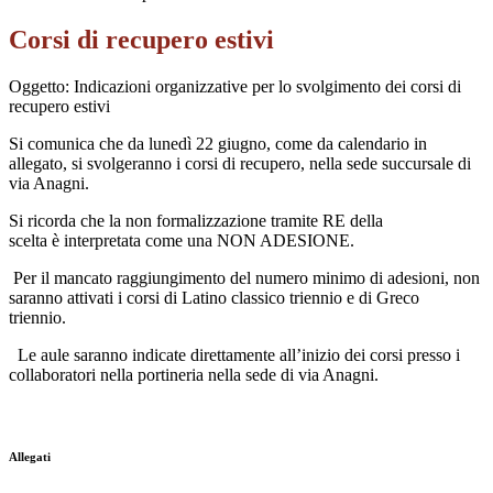
Corsi di recupero estivi
Oggetto:
Indicazioni o
rganizzative per lo svolgimento de
i corsi di
recupero estivi
Si comunica che
da
lunedì 22
giugno
, come da calendario in
allegato, si svolgeranno i corsi di recupero,
nella sede succursale di
via Anagni.
Si
ricorda
che
l
a non formalizzazione tramite RE della
scelta
è
interpretata come una NON ADESIONE.
Per il mancato raggiungimento del numero minimo di adesioni, non
saranno attivati i corsi di Latino classico triennio e
di Greco
triennio.
Le aule saranno indicate direttamente all’inizio dei corsi presso i
collaboratori nella portineria
nella sede di via Anagni.
Allegati