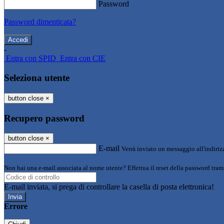
Password
Password dimenticata?
-
Entra con SPID
Entra con CIE
Seleziona utente
button close
×
Recupero password
button close
×
E-mail
Verrà inviato un messaggio all'indirizz
Non hai una e-mail associata al nome utente? Effettua il reset della password tram
E-mail inviata, si prega di controllare la casella di posta elettronica!
Errore