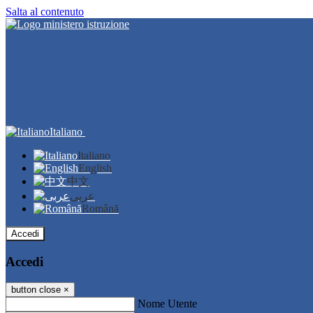
Salta al contenuto
Italiano
Italiano
English
中文
عربى
Română
Accedi
Accedi
button close
×
Nome Utente