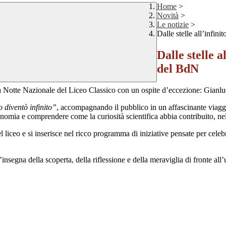
Home
>
Novità
>
Le notizie
>
Dalle stelle all’infi
Dalle stelle 
del BdN
a
Notte Nazionale del Liceo Classico
con un ospite d’eccezione:
Gianlu
 diventò infinito”
, accompagnando il pubblico in un affascinante viaggi
ronomia e comprendere come la curiosità scientifica abbia contribuito, n
l liceo e si inserisce nel ricco programma di iniziative pensate per celebr
nsegna della scoperta, della riflessione e della meraviglia di fronte all’