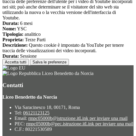
traccia delle preferenze dell'utente per i video di Youtube incorporati
nei siti; può anche determinare se il visitatore del sito web sta
utilizzando la nuova o la vecchia versione dell'interfaccia di
Youtube.
Durata:
6 mesi
Nome:
YSC
Tipologia:
analitico
Proprieta:
Terze Parti
Descrizione:
Questo cookie è impostato da YouTube per tenere
traccia delle visualizzazioni dei video incorporati.
Durata:
Sessione
Accetta tutti
Salva le preferenze
Liceo Benedetto da Norcia
Contatti
Liceo Benedetto da Norcia
Via Saracinesco 18, 00171, Roma
Tel:
06121123125
Email:
rmpc05000b@istruzione.it
Link per inviare una mail
PEC:
rmpc05000b@pec.istruzione.it
Link per inviare una mail
C.F.: 80221530589