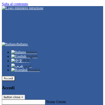
Salta al contenuto
Italiano
Italiano
English
中文
عربى
Română
Accedi
Accedi
button close
×
Nome Utente