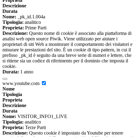
Proprieta
Descrizione
Durata
Nome:
_pk_id.1.004a
Tipologia:
analitico
Proprieta:
Prime Parti
Descrizione:
Questo nome di cookie è associato alla piattaforma di
analisi web open source Piwik. Viene utilizzato per aiutare i
proprietari di siti Web a monitorare il comportamento dei visitatori e
misurare le prestazioni del sito. È un cookie di tipo pattern, in cui il
prefisso _pk_id è seguito da una breve serie di numeri e lettere, che
si ritiene sia un codice di riferimento per il dominio che imposta il
cookie.
Durata:
1 anno
www.youtube.com
Nome
Tipologia
Proprieta
Descrizione
Durata
Nome:
VISITOR_INFO1_LIVE
Tipologia:
analitico
Proprieta:
Terze Parti
Descrizione:
Questo cookie è impostato da Youtube per tenere