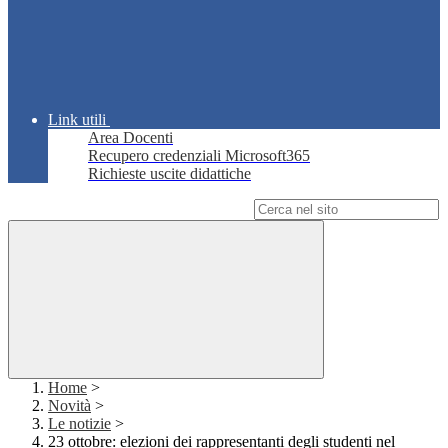
Link utili
Area Docenti
Recupero credenziali Microsoft365
Richieste uscite didattiche
Campo di ricerca per le pagine del sito
Home
>
Novità
>
Le notizie
>
23 ottobre: elezioni dei rappresentanti degli studenti nel