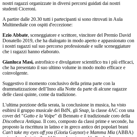
nostri ragazzi organizzate in diversi percorsi guidati dai nostri
studenti Ciceroni.
A partire dalle 20.30 tutti i partecipanti si sono ritrovati in Aula
Multimediale con ospiti d'eccezione:
Ezio Abbate
, sceneggiatore e scrittore, vincitore del Premio David
Donatello 2019, che ha dialogato in modo aperto e appassionato con
i nostri ragazzi sul suo percorso professionale e sulle sceneggiature
che i ragazzi hanno elaborato.
Gianluca Masi,
astrofisico e divulgatore scientifico tra i più efficaci,
che ha presentato il suo ultimo volume in modo molto efficace e
coinvolgente.
Suggestivo il
momento conclusivo della prima parte con la
drammatizzazione dell’Inno alla Notte da parte di alcune ragazze
delle classi quinte, come da tradizione.
L'ultima porzione della serata, la conclusione in musica, ha visto
esibirsi il gruppo musicale del BdN, gli
Snap,
la classe 4AC con una
cover del "
Gatto e la Volpe
" di Bennato e il tradizionale coro della
Discotheca Antiqua.
Il coro, composto da classi prime e seconde, ha
proposto la riscrittura in latino e in greco antico dei popolari brani
Can't take my eyes off you
(Gloria Gaynor) e
Mamma Mia
(ABBA)