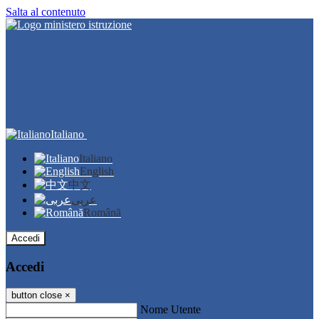
Salta al contenuto
Italiano
Italiano
English
中文
عربى
Română
Accedi
Accedi
button close
×
Nome Utente