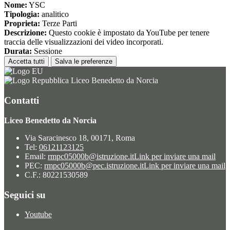
Nome:
YSC
Tipologia:
analitico
Proprieta:
Terze Parti
Descrizione:
Questo cookie è impostato da YouTube per tenere
traccia delle visualizzazioni dei video incorporati.
Durata:
Sessione
Accetta tutti
Salva le preferenze
Liceo Benedetto da Norcia
Contatti
Liceo Benedetto da Norcia
Via Saracinesco 18, 00171, Roma
Tel:
06121123125
Email:
rmpc05000b@istruzione.it
Link per inviare una mail
PEC:
rmpc05000b@pec.istruzione.it
Link per inviare una mail
C.F.: 80221530589
Seguici su
Youtube