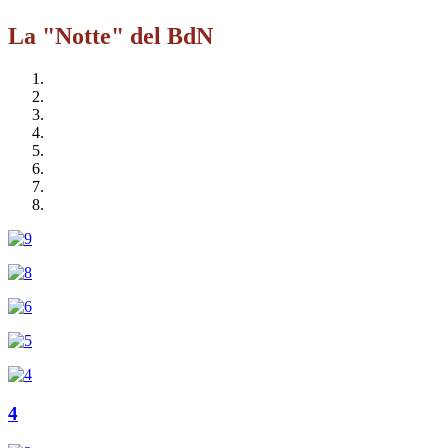
La "Notte" del BdN
4