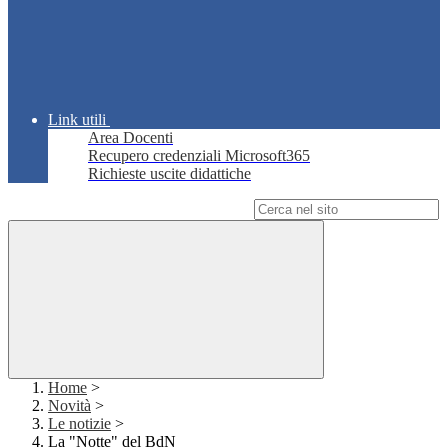
Link utili
Area Docenti
Recupero credenziali Microsoft365
Richieste uscite didattiche
Campo di ricerca per le pagine del sito
Home
>
Novità
>
Le notizie
>
La "Notte" del BdN