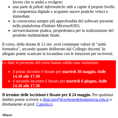
lavoro che si andrà a svolgere;
una parte di
pillole informatiche
utili a capire il proprio livello
di competenza digitale e acquisire nuove pratiche veloci e
immediate
la conoscenza sempre più approfondita del software presente
nella piattaforma d'Istituto Microsoft365;
un'esercitazione pratica, propedeutica per la realizzazione del
prodotto multimediale finale.
Il corso, della durata di 12 ore, avrà comunque valore di "unità
formativa", secondo quanto deliberato dal Collegio docenti. In
allegato potete scaricare la locandina con le istruzioni per iscriversi.
Le date
in presenza
del corso hanno subito una variazione:
il primo incontro è fissato per
martedì 30 maggio, dalle
14.30 alle 17.30
il secondo incontro è fissato per
martedì 6 giugno, dalle
14.30 alle 17.30
Il termine delle iscrizioni è fissato per il 24 maggio.
Per qualsiasi
dubbio potete scrivere a
digicom@liceobenedettodanorcia.edu.it
o
direttamente al prof.
Caporicci
.
Allegati