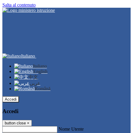
Salta al contenuto
Italiano
Italiano
English
中文
عربى
Română
Accedi
Accedi
button close
×
Nome Utente