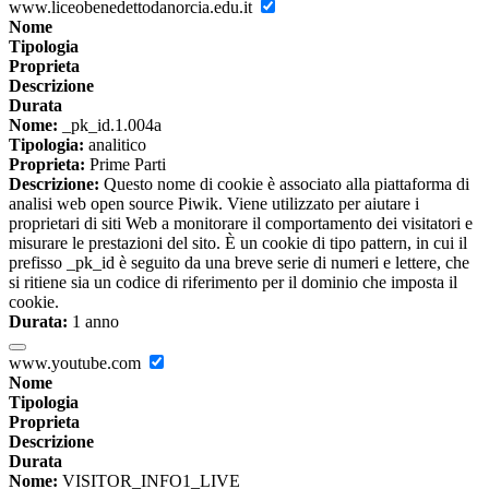
www.liceobenedettodanorcia.edu.it
Nome
Tipologia
Proprieta
Descrizione
Durata
Nome:
_pk_id.1.004a
Tipologia:
analitico
Proprieta:
Prime Parti
Descrizione:
Questo nome di cookie è associato alla piattaforma di
analisi web open source Piwik. Viene utilizzato per aiutare i
proprietari di siti Web a monitorare il comportamento dei visitatori e
misurare le prestazioni del sito. È un cookie di tipo pattern, in cui il
prefisso _pk_id è seguito da una breve serie di numeri e lettere, che
si ritiene sia un codice di riferimento per il dominio che imposta il
cookie.
Durata:
1 anno
www.youtube.com
Nome
Tipologia
Proprieta
Descrizione
Durata
Nome:
VISITOR_INFO1_LIVE