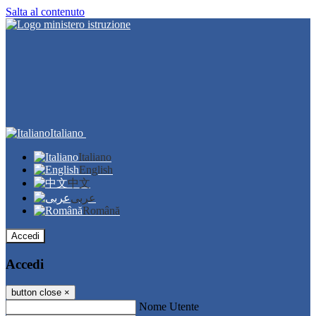
Salta al contenuto
Italiano
Italiano
English
中文
عربى
Română
Accedi
Accedi
button close
×
Nome Utente