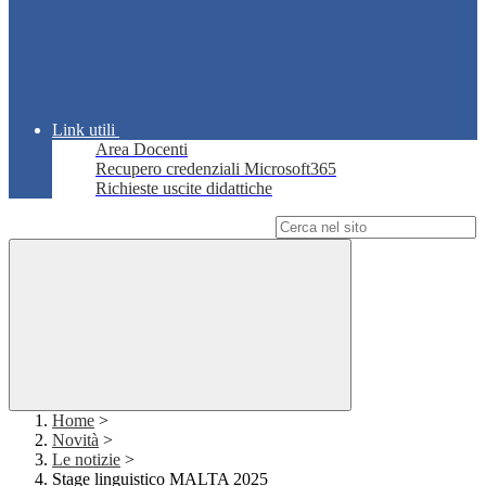
Link utili
Area Docenti
Recupero credenziali Microsoft365
Richieste uscite didattiche
Campo di ricerca per le pagine del sito
Home
>
Novità
>
Le notizie
>
Stage linguistico MALTA 2025