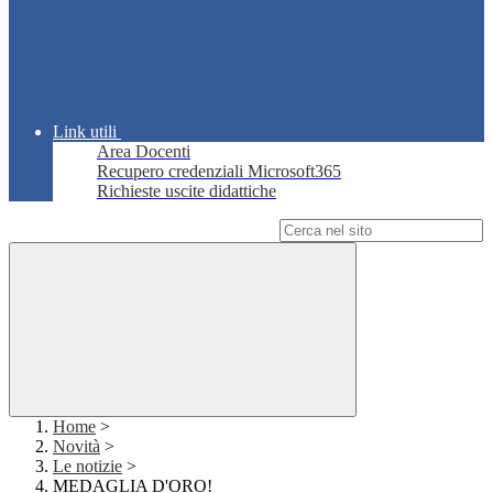
Link utili
Area Docenti
Recupero credenziali Microsoft365
Richieste uscite didattiche
Campo di ricerca per le pagine del sito
Home
>
Novità
>
Le notizie
>
MEDAGLIA D'ORO!