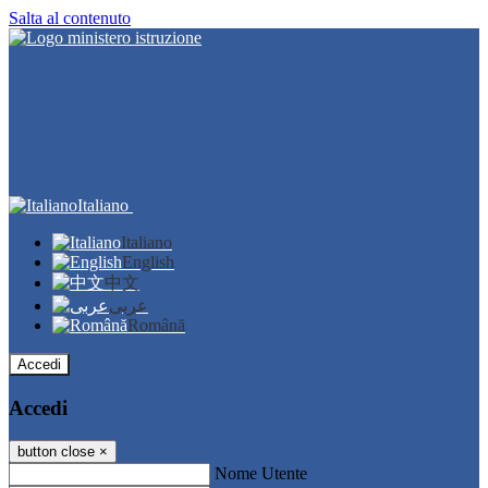
Salta al contenuto
Italiano
Italiano
English
中文
عربى
Română
Accedi
Accedi
button close
×
Nome Utente