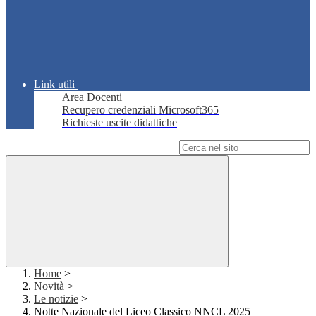
Link utili
Area Docenti
Recupero credenziali Microsoft365
Richieste uscite didattiche
Campo di ricerca per le pagine del sito
Home
>
Novità
>
Le notizie
>
Notte Nazionale del Liceo Classico NNCL 2025