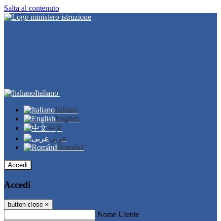
Salta al contenuto
Italiano
Italiano
English
中文
عربى
Română
Accedi
Accedi
button close
×
Nome Utente