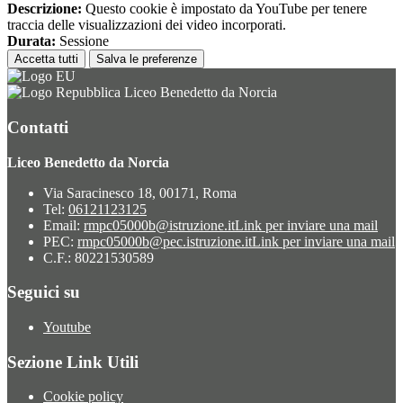
Descrizione:
Questo cookie è impostato da YouTube per tenere
traccia delle visualizzazioni dei video incorporati.
Durata:
Sessione
Accetta tutti
Salva le preferenze
Liceo Benedetto da Norcia
Contatti
Liceo Benedetto da Norcia
Via Saracinesco 18, 00171, Roma
Tel:
06121123125
Email:
rmpc05000b@istruzione.it
Link per inviare una mail
PEC:
rmpc05000b@pec.istruzione.it
Link per inviare una mail
C.F.: 80221530589
Seguici su
Youtube
Sezione Link Utili
Cookie policy