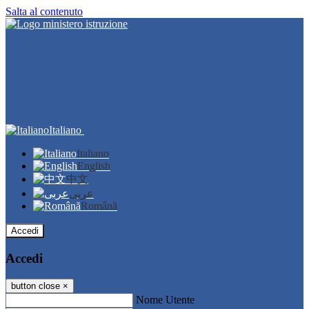
Salta al contenuto
Italiano
Italiano
English
中文
عربى
Română
Accedi
Accedi
button close
×
Nome Utente