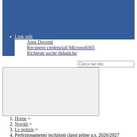
Link utili
Area Docenti
Recupero credenziali Microsoft365
Richieste uscite didattiche
Campo di ricerca per le pagine del sito
Home
>
Novità
>
Le notizie
>
Perfezionamento iscrizioni classi prime a.s. 2026/2027