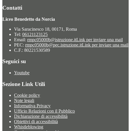
Contatti
Liceo Benedetto da Norcia
Via Saracinesco 18, 00171, Roma
Tel:
06121123125
Email:
rmpc05000b@istruzione.it
Link per inviare una mail
PEC:
rmpc05000b@pec.istruzione.it
Link per inviare una mail
C.F.: 80221530589
Seguici su
Youtube
Sezione Link Utili
Cookie policy
Note legali
Informativa Privacy
Ufficio Relazioni con il Pubblico
Dichiarazione di accessibilità
Obiettivi di accessibilità
Whistleblowing