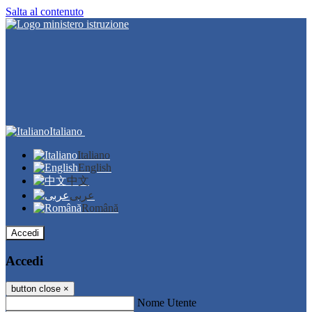
Salta al contenuto
Italiano
Italiano
English
中文
عربى
Română
Accedi
Accedi
button close
×
Nome Utente