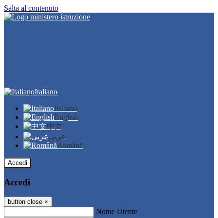
Salta al contenuto
Italiano
Italiano
English
中文
عربى
Română
Accedi
Accedi
button close
×
Nome Utente