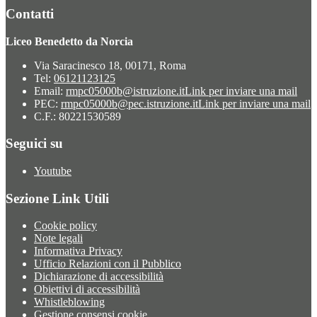
Contatti
Liceo Benedetto da Norcia
Via Saracinesco 18, 00171, Roma
Tel:
06121123125
Email:
rmpc05000b@istruzione.it
Link per inviare una mail
PEC:
rmpc05000b@pec.istruzione.it
Link per inviare una mail
C.F.: 80221530589
Seguici su
Youtube
Sezione Link Utili
Cookie policy
Note legali
Informativa Privacy
Ufficio Relazioni con il Pubblico
Dichiarazione di accessibilità
Obiettivi di accessibilità
Whistleblowing
Gestione consensi cookie