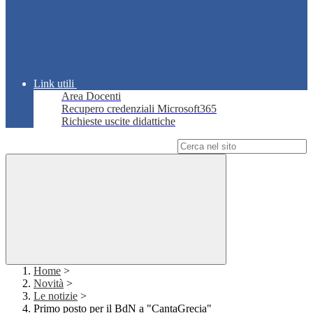
Link utili
Area Docenti
Recupero credenziali Microsoft365
Richieste uscite didattiche
Campo di ricerca per le pagine del sito
Home
>
Novità
>
Le notizie
>
Primo posto per il BdN a "CantaGrecia"