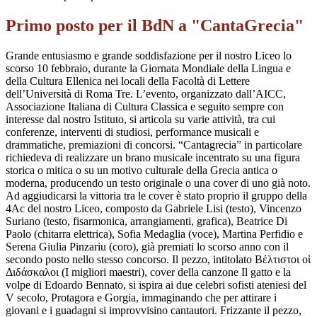
Primo posto per il BdN a "CantaGrecia"
Grande entusiasmo e grande soddisfazione per il nostro Liceo lo
scorso 10 febbraio, durante la Giornata Mondiale della Lingua e
della Cultura Ellenica nei locali della Facoltà di Lettere
dell’Università di Roma Tre. L’evento, organizzato dall’AICC,
Associazione Italiana di Cultura Classica e seguito sempre con
interesse dal nostro Istituto, si articola su varie attività, tra cui
conferenze, interventi di studiosi, performance musicali e
drammatiche, premiazioni di concorsi. “Cantagrecia” in particolare
richiedeva di realizzare un brano musicale incentrato su una figura
storica o mitica o su un motivo culturale della Grecia antica o
moderna, producendo un testo originale o una cover di uno già noto.
Ad aggiudicarsi la vittoria tra le cover è stato proprio il gruppo della
4Ac del nostro Liceo, composto da Gabriele Lisi (testo), Vincenzo
Suriano (testo, fisarmonica, arrangiamenti, grafica), Beatrice Di
Paolo (chitarra elettrica), Sofia Medaglia (voce), Martina Perfidio e
Serena Giulia Pinzariu (coro), già premiati lo scorso anno con il
secondo posto nello stesso concorso. Il pezzo, intitolato
Β
έ
λτιστοι ο
ἱ
Διδ
ά
σκαλοι
(
I migliori maestri), cover della canzone Il gatto e la
volpe di Edoardo Bennato, si ispira ai due celebri sofisti ateniesi del
V secolo, Protagora e Gorgia, immaginando che per attirare i
giovani e i guadagni si improvvisino cantautori. Frizzante il pezzo,