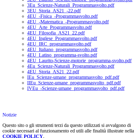
3Eu_Scienze-Naturali_Programmasvolto.pdf
3EU_Storia_AS21_-22.pdf
4EU_-Fisica_-Programmasvolto.pdf
4EU_-Matematica_-Programmasvolto.pdf
4EU_Arte_Programmasvolto.pdf
4EU_Filosofia_AS21_22.pdf
4EU_Inglese_Programmasvolto.pdf
4EU_IRC_programmasvolto.pdf
4EU_Italiano_programmasvolto.pdf
4EU_Latino_programma-svolto.pdf
4EU_Laurito-Scienze-motorie_programma-svolto.pdf
4Eu_Scienze-Naturali_Programmasvolto.pdf
4EU_Storia_AS21_22.pdf
IEu_Scienze-umane_programmasvolto_pdf.pdf
IIEu_Scienze-umane_programmasvolto_pdf.pdf
IVEu_-Scienze-umane_programmasvolto_pdf.pdf
Notizie
Questo sito o gli strumenti terzi da questo utilizzati si avvalgono di
cookie necessari al funzionamento ed utili alle finalità illustrate nella
COOKIE POLICY
.