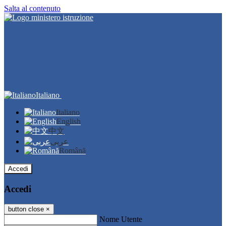
Salta al contenuto
Italiano
Italiano
English
中文
عربى
Română
Accedi
Accedi
button close
×
Nome Utente