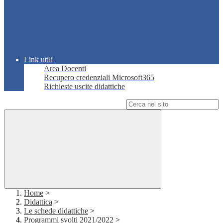
Link utili
Area Docenti
Recupero credenziali Microsoft365
Richieste uscite didattiche
Campo di ricerca per le pagine del sito
Home
>
Didattica
>
Le schede didattiche
>
Programmi svolti 2021/2022
>