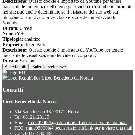
Descrizione:
Questo cookie è impostato da Youtube per tenere
traccia delle preferenze dell'utente per i video di Youtube incorporati
nei siti; può anche determinare se il visitatore del sito web sta
utilizzando la nuova o la vecchia versione dell'interfaccia di
Youtube.
Durata:
6 mesi
Nome:
YSC
Tipologia:
analitico
Proprieta:
Terze Parti
Descrizione:
Questo cookie è impostato da YouTube per tenere
traccia delle visualizzazioni dei video incorporati.
Durata:
Sessione
Accetta tutti
Salva le preferenze
Liceo Benedetto da Norcia
Contatti
Liceo Benedetto da Norcia
Via Saracinesco 18, 00171, Roma
Tel:
06121123125
Email:
rmpc05000b@istruzione.it
Link per inviare una mail
PEC:
rmpc05000b@pec.istruzione.it
Link per inviare una mail
C.F.: 80221530589