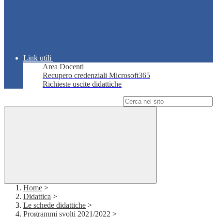
Link utili
Area Docenti
Recupero credenziali Microsoft365
Richieste uscite didattiche
Campo di ricerca per le pagine del sito
Home
>
Didattica
>
Le schede didattiche
>
Programmi svolti 2021/2022
>