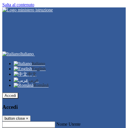
Salta al contenuto
Italiano
Italiano
English
中文
عربى
Română
Accedi
Accedi
button close
×
Nome Utente