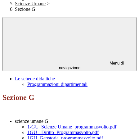
Scienze Umane
>
Sezione G
Menu di
navigazione
Le schede didattiche
Programmazioni dipartimentali
Sezione G
scienze umane G
1-GU_Scienze Umane_programmasvolto.pdf
1GU_-Diritto_Programmasvolto.pdf
1GU_Geostoria_programmasvolto.pdf