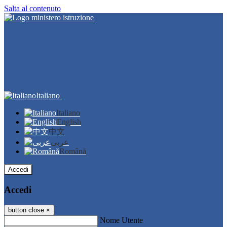
Salta al contenuto
Italiano
Italiano
English
中文
عربى
Română
Accedi
Accedi
button close
×
Nome Utente