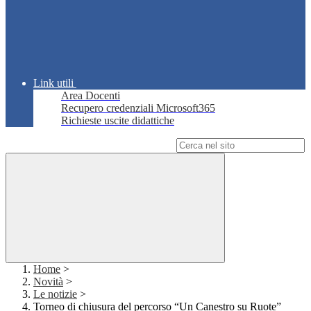
Link utili
Area Docenti
Recupero credenziali Microsoft365
Richieste uscite didattiche
Campo di ricerca per le pagine del sito
Home
>
Novità
>
Le notizie
>
Torneo di chiusura del percorso “Un Canestro su Ruote”