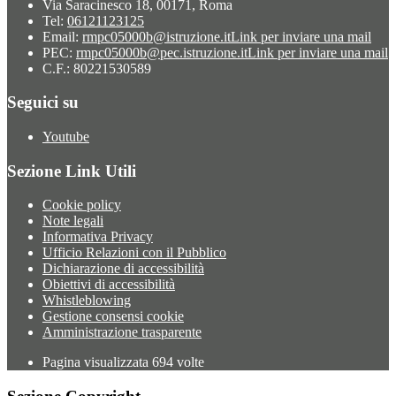
Via Saracinesco 18, 00171, Roma
Tel:
06121123125
Email:
rmpc05000b@istruzione.it
Link per inviare una mail
PEC:
rmpc05000b@pec.istruzione.it
Link per inviare una mail
C.F.: 80221530589
Seguici su
Youtube
Sezione Link Utili
Cookie policy
Note legali
Informativa Privacy
Ufficio Relazioni con il Pubblico
Dichiarazione di accessibilità
Obiettivi di accessibilità
Whistleblowing
Gestione consensi cookie
Amministrazione trasparente
Pagina visualizzata
694
volte