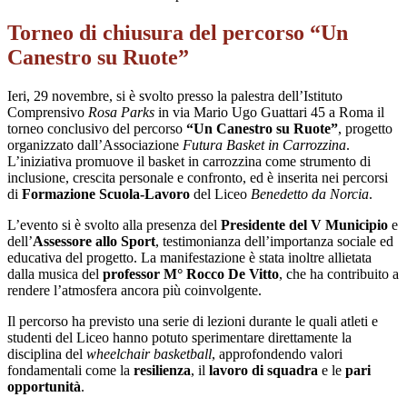
Torneo di chiusura del percorso “Un
Canestro su Ruote”
Ieri, 29 novembre, si è svolto presso la palestra dell’Istituto
Comprensivo
Rosa Parks
in via Mario Ugo Guattari 45 a Roma il
torneo conclusivo del percorso
“Un Canestro su Ruote”
, progetto
organizzato dall’Associazione
Futura Basket in Carrozzina
.
L’iniziativa promuove il basket in carrozzina come strumento di
inclusione, crescita personale e confronto, ed è inserita nei percorsi
di
Formazione Scuola-Lavoro
del Liceo
Benedetto da Norcia
.
L’evento si è svolto alla presenza del
Presidente del V Municipio
e
dell’
Assessore allo Sport
, testimonianza dell’importanza sociale ed
educativa del progetto. La manifestazione è stata inoltre allietata
dalla musica del
professor M° Rocco De Vitto
, che ha contribuito a
rendere l’atmosfera ancora più coinvolgente.
Il percorso ha previsto una serie di lezioni durante le quali atleti e
studenti del Liceo hanno potuto sperimentare direttamente la
disciplina del
wheelchair basketball
, approfondendo valori
fondamentali come la
resilienza
, il
lavoro di squadra
e le
pari
opportunità
.