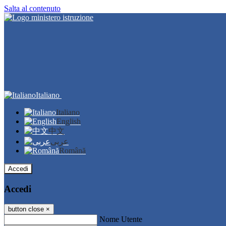
Salta al contenuto
Italiano
Italiano
English
中文
عربى
Română
Accedi
Accedi
button close
×
Nome Utente