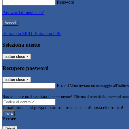
Password
Password dimenticata?
-
Entra con SPID
Entra con CIE
Seleziona utente
button close
×
Recupero password
button close
×
E-mail
Verrà inviato un messaggio all'indirizz
Non hai una e-mail associata al nome utente? Effettua il reset della password tram
E-mail inviata, si prega di controllare la casella di posta elettronica!
Errore