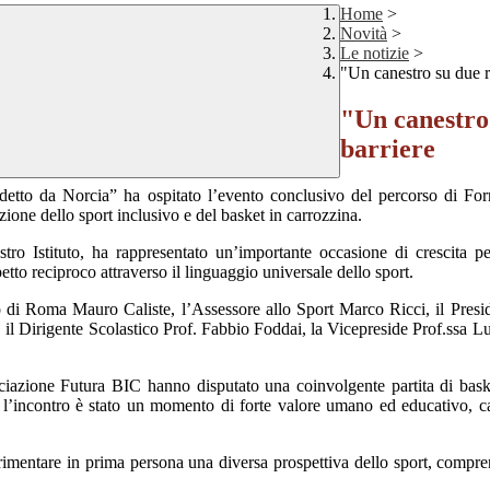
Home
>
Novità
>
Le notizie
>
"Un canestro su due r
"Un canestro 
barriere
etto da Norcia” ha ospitato l’evento conclusivo del percorso di For
one dello sport inclusivo e del basket in carrozzina.
ostro Istituto, ha rappresentato un’importante occasione di crescita p
petto reciproco attraverso il linguaggio universale dello sport.
pio di Roma Mauro Caliste, l’Assessore allo Sport Marco Ricci, il P
, il Dirigente Scolastico Prof. Fabbio Foddai, la Vicepreside Prof.ssa 
sociazione Futura BIC hanno disputato una coinvolgente partita di bask
l’incontro è stato un momento di forte valore umano ed educativo, capa
sperimentare in prima persona una diversa prospettiva dello sport, com