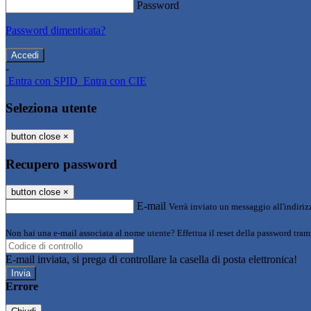
Password
Password dimenticata?
-
Entra con SPID
Entra con CIE
Seleziona utente
button close
×
Recupero password
button close
×
E-mail
Verrà inviato un messaggio all'indirizz
Non hai una e-mail associata al nome utente? Effettua il reset della password tram
E-mail inviata, si prega di controllare la casella di posta elettronica!
Errore