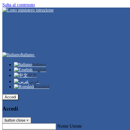
Salta al contenuto
Italiano
Italiano
English
中文
عربى
Română
Accedi
Accedi
button close
×
Nome Utente