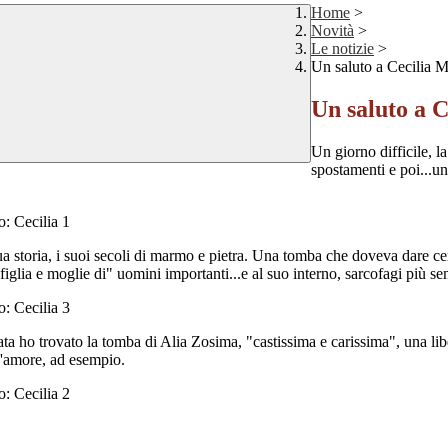
Home
>
Novità
>
Le notizie
>
Un saluto a Cecilia M
Un saluto a C
Un giorno difficile, l
spostamenti e poi...un
ua storia, i suoi secoli di marmo e pietra. Una tomba che doveva dare cer
glia e moglie di" uomini importanti...e al suo interno, sarcofagi più se
ata ho trovato la tomba di Alia Zosima, "castissima e carissima", una lib
 l'amore, ad esempio.