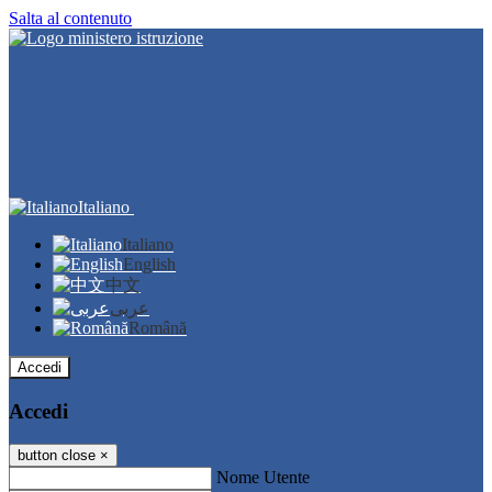
Salta al contenuto
Italiano
Italiano
English
中文
عربى
Română
Accedi
Accedi
button close
×
Nome Utente