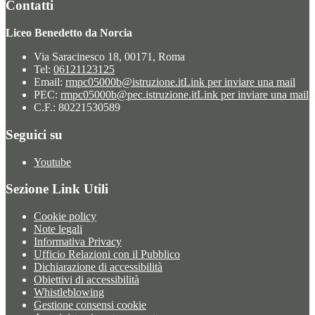
Contatti
Liceo Benedetto da Norcia
Via Saracinesco 18, 00171, Roma
Tel:
06121123125
Email:
rmpc05000b@istruzione.it
Link per inviare una mail
PEC:
rmpc05000b@pec.istruzione.it
Link per inviare una mail
C.F.: 80221530589
Seguici su
Youtube
Sezione Link Utili
Cookie policy
Note legali
Informativa Privacy
Ufficio Relazioni con il Pubblico
Dichiarazione di accessibilità
Obiettivi di accessibilità
Whistleblowing
Gestione consensi cookie