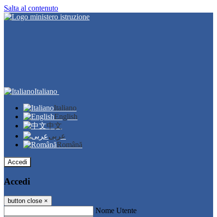
Salta al contenuto
Italiano
Italiano
English
中文
عربى
Română
Accedi
Accedi
button close
×
Nome Utente