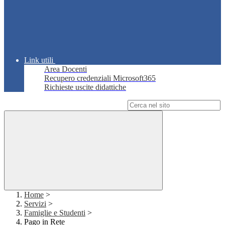
Link utili
Area Docenti
Recupero credenziali Microsoft365
Richieste uscite didattiche
Campo di ricerca per le pagine del sito
Home
>
Servizi
>
Famiglie e Studenti
>
Pago in Rete