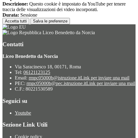
Descrizione:
Questo cookie è impostato da YouTube per tenere
traccia delle visualizzazioni dei video incorporati.
Durata:
Sessione
Accetta tutti
Salva le preferenze
Liceo Benedetto da Norcia
Contatti
Liceo Benedetto da Norcia
Via Saracinesco 18, 00171, Roma
Tel:
06121123125
Email:
rmpc05000b@istruzione.it
Link per inviare una mail
PEC:
rmpc05000b@pec.istruzione.it
Link per inviare una mail
C.F.: 80221530589
Seguici su
Youtube
Sezione Link Utili
Cookie policy