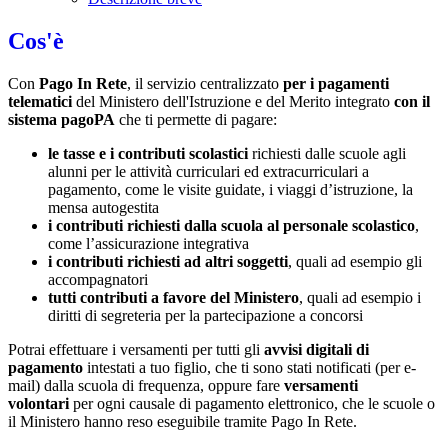
Cos'è
Con
Pago In Rete
, il servizio centralizzato
per i pagamenti
telematici
del Ministero dell'Istruzione e del Merito integrato
con il
sistema pagoPA
che ti permette di pagare:
le tasse e i contributi scolastici
richiesti dalle scuole agli
alunni per le attività curriculari ed extracurriculari a
pagamento, come le visite guidate, i viaggi d’istruzione, la
mensa autogestita
i contributi richiesti dalla scuola al personale scolastico
,
come l’assicurazione integrativa
i contributi richiesti ad altri soggetti
, quali ad esempio gli
accompagnatori
tutti contributi a favore del Ministero
, quali ad esempio i
diritti di segreteria per la partecipazione a concorsi
Potrai effettuare i versamenti per tutti gli
avvisi digitali di
pagamento
intestati a tuo figlio, che ti sono stati notificati (per e-
mail) dalla scuola di frequenza, oppure fare
versamenti
volontari
per ogni causale di pagamento elettronico, che le scuole o
il Ministero hanno reso eseguibile tramite Pago In Rete.