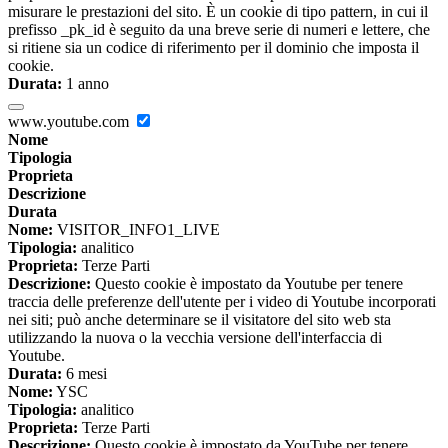
misurare le prestazioni del sito. È un cookie di tipo pattern, in cui il
prefisso _pk_id è seguito da una breve serie di numeri e lettere, che
si ritiene sia un codice di riferimento per il dominio che imposta il
cookie.
Durata:
1 anno
www.youtube.com
Nome
Tipologia
Proprieta
Descrizione
Durata
Nome:
VISITOR_INFO1_LIVE
Tipologia:
analitico
Proprieta:
Terze Parti
Descrizione:
Questo cookie è impostato da Youtube per tenere
traccia delle preferenze dell'utente per i video di Youtube incorporati
nei siti; può anche determinare se il visitatore del sito web sta
utilizzando la nuova o la vecchia versione dell'interfaccia di
Youtube.
Durata:
6 mesi
Nome:
YSC
Tipologia:
analitico
Proprieta:
Terze Parti
Descrizione:
Questo cookie è impostato da YouTube per tenere