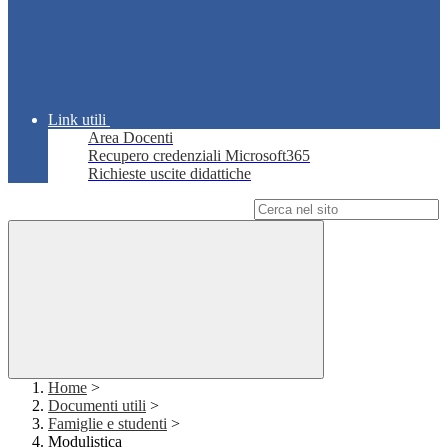
Link utili
Area Docenti
Recupero credenziali Microsoft365
Richieste uscite didattiche
Campo di ricerca per le pagine del sito
Home
>
Documenti utili
>
Famiglie e studenti
>
Modulistica