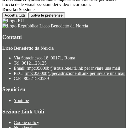
traccia delle visualizzazioni dei video incorporati.
Durata:
Sessione
Accetta tutti
Salva le preferenze
Liceo Benedetto da Norcia
Contatti
Liceo Benedetto da Norcia
Via Saracinesco 18, 00171, Roma
Tel:
06121123125
Email:
rmpc05000b@istruzione.it
Link per inviare una mail
PEC:
rmpc05000b@pec.istruzione.it
Link per inviare una mail
C.F.: 80221530589
Seguici su
Youtube
Sezione Link Utili
Cookie policy
Note legali