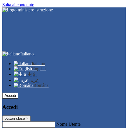
Salta al contenuto
Italiano
Italiano
English
中文
عربى
Română
Accedi
Accedi
button close
×
Nome Utente