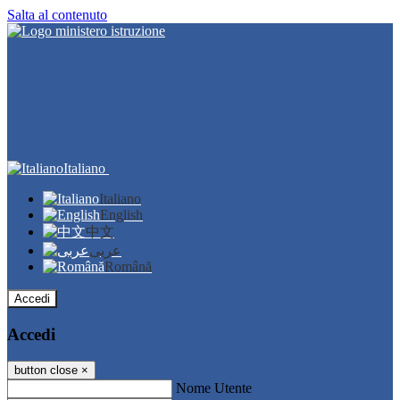
Salta al contenuto
Italiano
Italiano
English
中文
عربى
Română
Accedi
Accedi
button close
×
Nome Utente