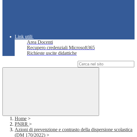
Link utili
Area Docenti
Recupero credenziali Microsoft365
Richieste uscite didattiche
Campo di ricerca per le pagine del sito
Home
>
PNRR
>
Azioni di prevenzione e contrasto della dispersione scolastica
(DM 170/2022)
>