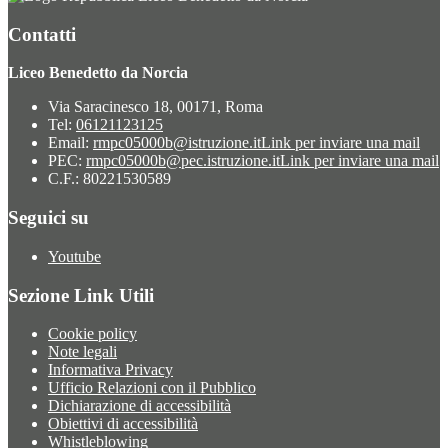
Contatti
Liceo Benedetto da Norcia
Via Saracinesco 18, 00171, Roma
Tel:
06121123125
Email:
rmpc05000b@istruzione.it
Link per inviare una mail
PEC:
rmpc05000b@pec.istruzione.it
Link per inviare una mail
C.F.: 80221530589
Seguici su
Youtube
Sezione Link Utili
Cookie policy
Note legali
Informativa Privacy
Ufficio Relazioni con il Pubblico
Dichiarazione di accessibilità
Obiettivi di accessibilità
Whistleblowing