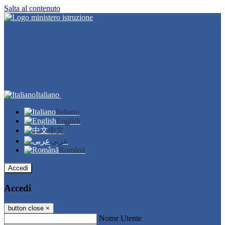
Salta al contenuto
Italiano
Italiano
English
中文
عربى
Română
Accedi
Accedi
button close
×
Nome Utente