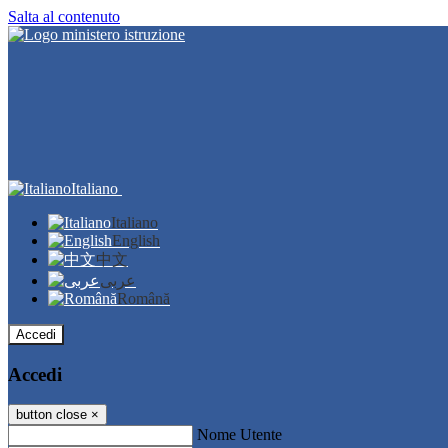
Salta al contenuto
Italiano
Italiano
English
中文
عربى
Română
Accedi
Accedi
button close
×
Nome Utente