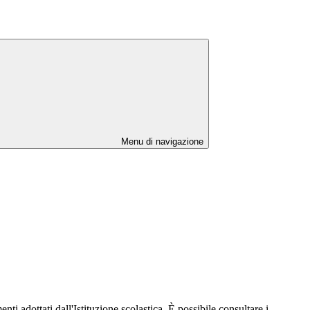
Menu di navigazione
nti adottati dall'Istituzione scolastica. È possibile consultare i