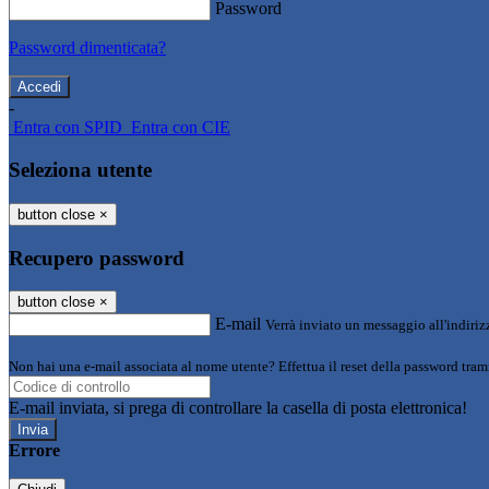
Password
Password dimenticata?
-
Entra con SPID
Entra con CIE
Seleziona utente
button close
×
Recupero password
button close
×
E-mail
Verrà inviato un messaggio all'indirizz
Non hai una e-mail associata al nome utente? Effettua il reset della password tram
E-mail inviata, si prega di controllare la casella di posta elettronica!
Errore