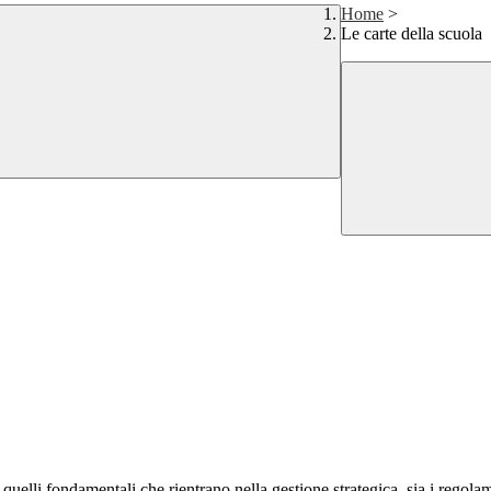
Home
>
Le carte della scuola
quelli fondamentali che rientrano nella gestione strategica, sia i regolame