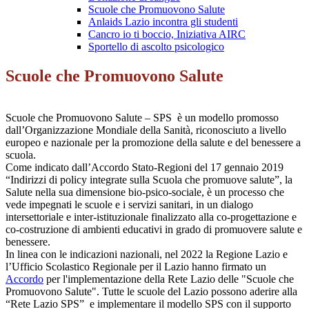
Scuole che Promuovono Salute
Anlaids Lazio incontra gli studenti
Cancro io ti boccio, Iniziativa AIRC
Sportello di ascolto psicologico
Scuole che Promuovono Salute
Scuole che Promuovono Salute – SPS è un modello promosso
dall’Organizzazione Mondiale della Sanità, riconosciuto a livello
europeo e nazionale per la promozione della salute e del benessere a
scuola.
Come indicato dall’Accordo Stato-Regioni del 17 gennaio 2019
“Indirizzi di policy integrate sulla Scuola che promuove salute”, la
Salute nella sua dimensione bio-psico-sociale, è un processo che
vede impegnati le scuole e i servizi sanitari, in un dialogo
intersettoriale e inter-istituzionale finalizzato alla co-progettazione e
co-costruzione di ambienti educativi in grado di promuovere salute e
benessere.
In linea con le indicazioni nazionali
, nel 2022 la Regione Lazio e
l’Ufficio Scolastico Regionale per il Lazio hanno firmato un
Accordo
per l'implementazione della Rete Lazio delle "Scuole che
Promuovono Salute".
Tutte le scuole del Lazio possono aderire alla
“Rete Lazio SPS” e implementare il modello SPS con il supporto