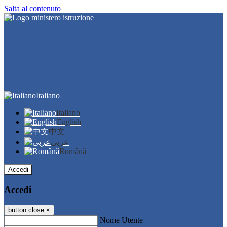
Salta al contenuto
Italiano
Italiano
English
中文
عربى
Română
Accedi
Accedi
button close
×
Nome Utente