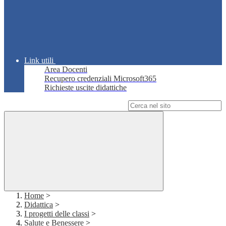
Link utili
Area Docenti
Recupero credenziali Microsoft365
Richieste uscite didattiche
Campo di ricerca per le pagine del sito
Home
>
Didattica
>
I progetti delle classi
>
Salute e Benessere
>