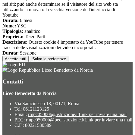
nei siti; può anche determinare se il visitatore del sito web sta
utilizzando la nuova o la vecchia versione dell'interfaccia di
Youtube.
Durata:
6 mesi
Nome:
YSC
Tipologia:
analitico
Proprieta:
Terze Parti
Descrizione:
Questo cookie è impostato da YouTube per tenere
traccia delle visualizzazioni dei video incorporati.
Durata:
Sessione
Accetta tutti
Salva le preferenze
Liceo Benedetto da Norcia
Contatti
Liceo Benedetto da Norcia
Via Saracinesco 18, 00171, Roma
Tel:
06121123125
Email:
rmpc05000b@istruzione.it
Link per inviare una mail
PEC:
rmpc05000b@pec.istruzione.it
Link per inviare una mail
C.F.: 80221530589