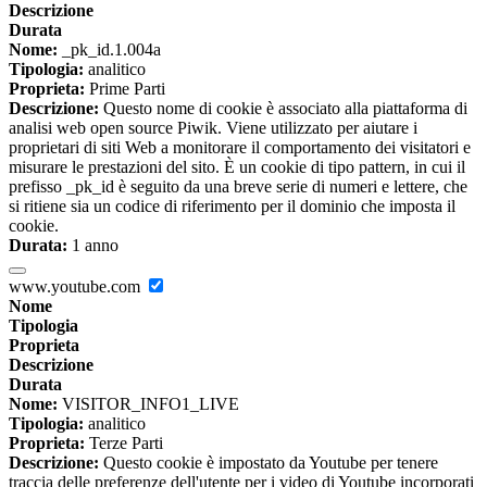
Descrizione
Durata
Nome:
_pk_id.1.004a
Tipologia:
analitico
Proprieta:
Prime Parti
Descrizione:
Questo nome di cookie è associato alla piattaforma di
analisi web open source Piwik. Viene utilizzato per aiutare i
proprietari di siti Web a monitorare il comportamento dei visitatori e
misurare le prestazioni del sito. È un cookie di tipo pattern, in cui il
prefisso _pk_id è seguito da una breve serie di numeri e lettere, che
si ritiene sia un codice di riferimento per il dominio che imposta il
cookie.
Durata:
1 anno
www.youtube.com
Nome
Tipologia
Proprieta
Descrizione
Durata
Nome:
VISITOR_INFO1_LIVE
Tipologia:
analitico
Proprieta:
Terze Parti
Descrizione:
Questo cookie è impostato da Youtube per tenere
traccia delle preferenze dell'utente per i video di Youtube incorporati