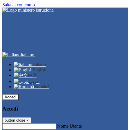
Salta al contenuto
Italiano
Italiano
English
中文
عربى
Română
Accedi
Accedi
button close
×
Nome Utente