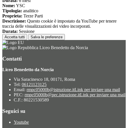
Durata:
6 mesi
Nome:
YSC
Tipologia:
analitico
Proprieta:
Terze Parti
Descrizione:
Questo cookie è impostato da YouTube per tenere
traccia delle visualizzazioni dei video incorporati.
Durata:
Sessione
Accetta tutti
Salva le preferenze
Liceo Benedetto da Norcia
Contatti
Liceo Benedetto da Norcia
Via Saracinesco 18, 00171, Roma
Tel:
06121123125
Email:
rmpc05000b@istruzione.it
Link per inviare una mail
PEC:
rmpc05000b@pec.istruzione.it
Link per inviare una mail
C.F.: 80221530589
Seguici su
Youtube