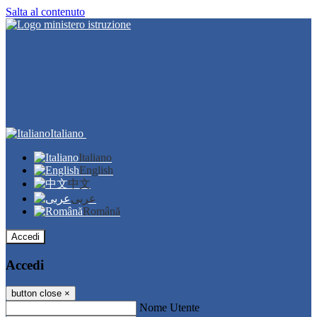
Salta al contenuto
Italiano
Italiano
English
中文
عربى
Română
Accedi
Accedi
button close
×
Nome Utente