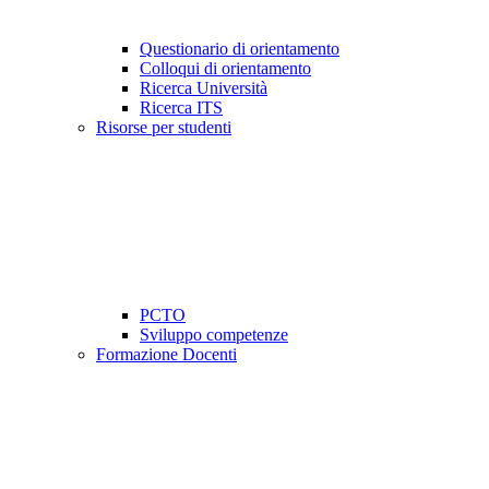
Questionario di orientamento
Colloqui di orientamento
Ricerca Università
Ricerca ITS
Risorse per studenti
PCTO
Sviluppo competenze
Formazione Docenti