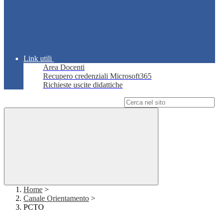
Link utili
Area Docenti
Recupero credenziali Microsoft365
Richieste uscite didattiche
Campo di ricerca per le pagine del sito
Home
>
Canale Orientamento
>
PCTO