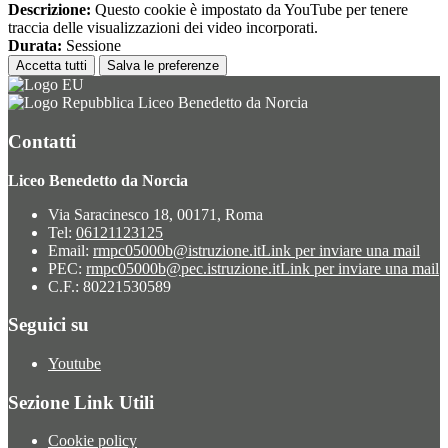
Descrizione:
Questo cookie è impostato da YouTube per tenere
traccia delle visualizzazioni dei video incorporati.
Durata:
Sessione
Accetta tutti
Salva le preferenze
Liceo Benedetto da Norcia
Contatti
Liceo Benedetto da Norcia
Via Saracinesco 18, 00171, Roma
Tel:
06121123125
Email:
rmpc05000b@istruzione.it
Link per inviare una mail
PEC:
rmpc05000b@pec.istruzione.it
Link per inviare una mail
C.F.: 80221530589
Seguici su
Youtube
Sezione Link Utili
Cookie policy