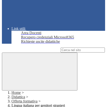
Link utili
Area Docenti
Recupero credenziali Microsoft365
Richieste uscite didattiche
Campo di ricerca per le pagine del sito
Home
>
Didattica
>
Offerta formativa
>
Lingua italiana per genitori stranieri