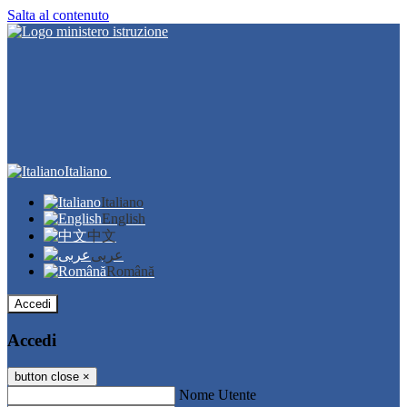
Salta al contenuto
Italiano
Italiano
English
中文
عربى
Română
Accedi
Accedi
button close
×
Nome Utente