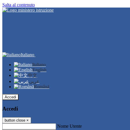
Salta al contenuto
Italiano
Italiano
English
中文
عربى
Română
Accedi
Accedi
button close
×
Nome Utente