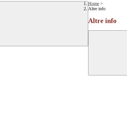
Home
>
Altre info
Altre info