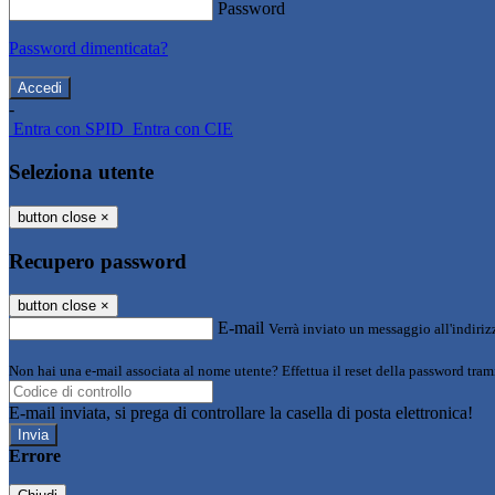
Password
Password dimenticata?
-
Entra con SPID
Entra con CIE
Seleziona utente
button close
×
Recupero password
button close
×
E-mail
Verrà inviato un messaggio all'indirizz
Non hai una e-mail associata al nome utente? Effettua il reset della password tram
E-mail inviata, si prega di controllare la casella di posta elettronica!
Errore