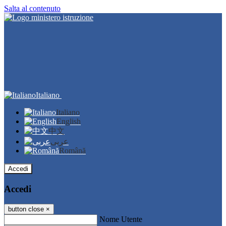
Salta al contenuto
Italiano
Italiano
English
中文
عربى
Română
Accedi
Accedi
button close
×
Nome Utente