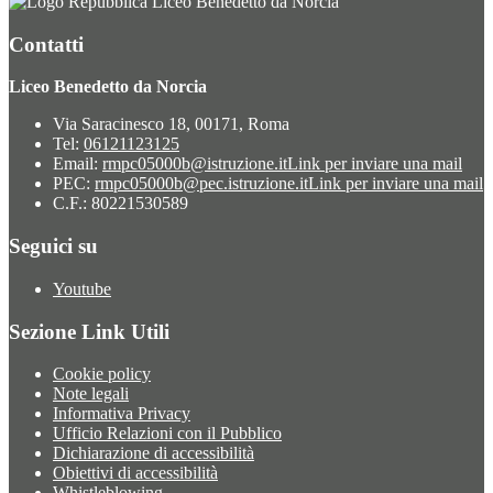
Liceo Benedetto da Norcia
Contatti
Liceo Benedetto da Norcia
Via Saracinesco 18, 00171, Roma
Tel:
06121123125
Email:
rmpc05000b@istruzione.it
Link per inviare una mail
PEC:
rmpc05000b@pec.istruzione.it
Link per inviare una mail
C.F.: 80221530589
Seguici su
Youtube
Sezione Link Utili
Cookie policy
Note legali
Informativa Privacy
Ufficio Relazioni con il Pubblico
Dichiarazione di accessibilità
Obiettivi di accessibilità
Whistleblowing