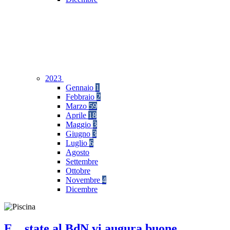
2023
Gennaio
1
Febbraio
2
Marzo
59
Aprile
18
Maggio
3
Giugno
3
Luglio
6
Agosto
Settembre
Ottobre
Novembre
4
Dicembre
E... state al BdN vi augura buone