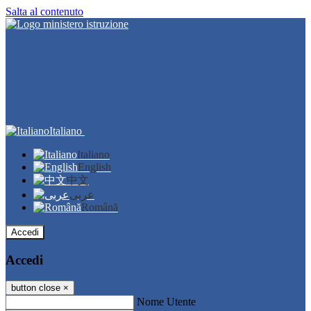
Salta al contenuto
Italiano
Italiano
English
中文
عربى
Română
Accedi
Accedi
button close
×
Nome Utente