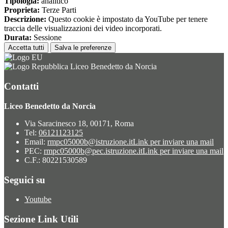
Tipologia:
analitico
Proprieta:
Terze Parti
Descrizione:
Questo cookie è impostato da YouTube per tenere
traccia delle visualizzazioni dei video incorporati.
Durata:
Sessione
Accetta tutti
Salva le preferenze
Liceo Benedetto da Norcia
Contatti
Liceo Benedetto da Norcia
Via Saracinesco 18, 00171, Roma
Tel:
06121123125
Email:
rmpc05000b@istruzione.it
Link per inviare una mail
PEC:
rmpc05000b@pec.istruzione.it
Link per inviare una mail
C.F.: 80221530589
Seguici su
Youtube
Sezione Link Utili