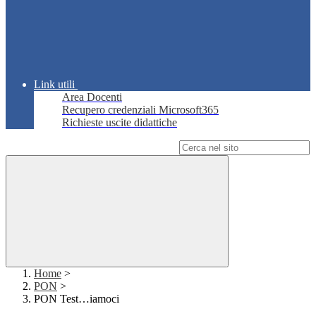
Link utili
Area Docenti
Recupero credenziali Microsoft365
Richieste uscite didattiche
Campo di ricerca per le pagine del sito
Home
>
PON
>
PON Test…iamoci