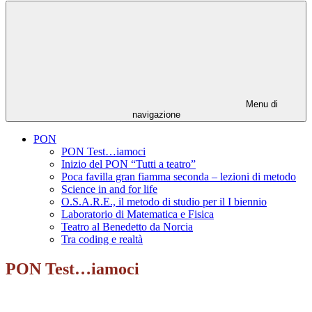
Menu di
navigazione
PON
PON Test…iamoci
Inizio del PON “Tutti a teatro”
Poca favilla gran fiamma seconda – lezioni di metodo
Science in and for life
O.S.A.R.E., il metodo di studio per il I biennio
Laboratorio di Matematica e Fisica
Teatro al Benedetto da Norcia
Tra coding e realtà
PON Test…iamoci