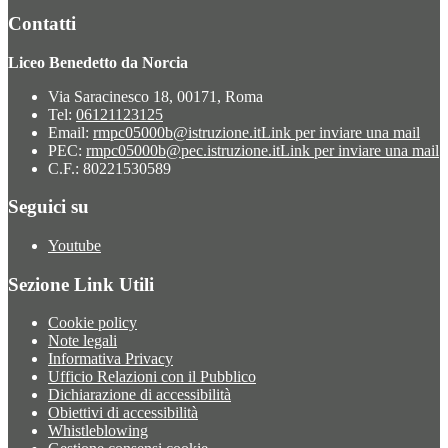
Contatti
Liceo Benedetto da Norcia
Via Saracinesco 18, 00171, Roma
Tel:
06121123125
Email:
rmpc05000b@istruzione.it
Link per inviare una mail
PEC:
rmpc05000b@pec.istruzione.it
Link per inviare una mail
C.F.: 80221530589
Seguici su
Youtube
Sezione Link Utili
Cookie policy
Note legali
Informativa Privacy
Ufficio Relazioni con il Pubblico
Dichiarazione di accessibilità
Obiettivi di accessibilità
Whistleblowing