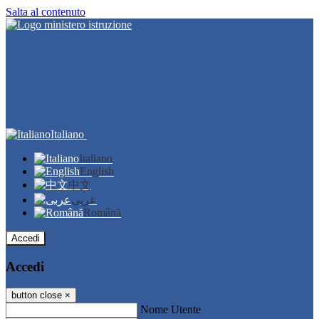
Salta al contenuto
Italiano
Italiano
English
中文
عربى
Română
Accedi
Accedi
button close
×
Nome Utente