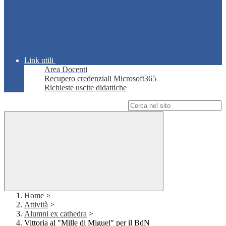
Link utili
Area Docenti
Recupero credenziali Microsoft365
Richieste uscite didattiche
Campo di ricerca per le pagine del sito
Home
>
Attività
>
Alumni ex cathedra
>
Vittoria al "Mille di Miguel" per il BdN