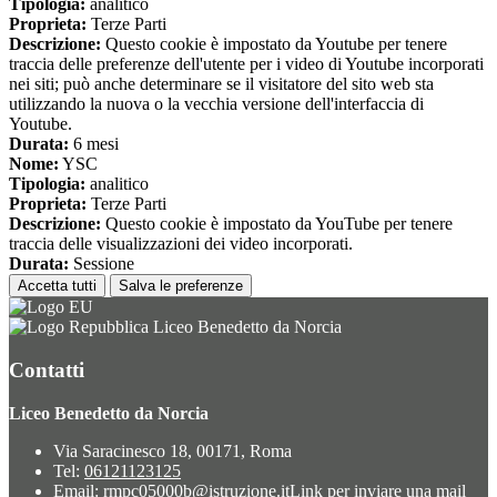
Tipologia:
analitico
Proprieta:
Terze Parti
Descrizione:
Questo cookie è impostato da Youtube per tenere
traccia delle preferenze dell'utente per i video di Youtube incorporati
nei siti; può anche determinare se il visitatore del sito web sta
utilizzando la nuova o la vecchia versione dell'interfaccia di
Youtube.
Durata:
6 mesi
Nome:
YSC
Tipologia:
analitico
Proprieta:
Terze Parti
Descrizione:
Questo cookie è impostato da YouTube per tenere
traccia delle visualizzazioni dei video incorporati.
Durata:
Sessione
Accetta tutti
Salva le preferenze
Liceo Benedetto da Norcia
Contatti
Liceo Benedetto da Norcia
Via Saracinesco 18, 00171, Roma
Tel:
06121123125
Email:
rmpc05000b@istruzione.it
Link per inviare una mail