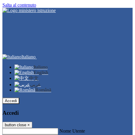
Salta al contenuto
Italiano
Italiano
English
中文
عربى
Română
Accedi
Accedi
button close
×
Nome Utente