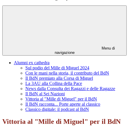
Menu di
navigazione
Alumni ex cathedra
Sul podio del Mille di Miguel 2024
Con le mani nella storia, il contributo del BdN
Il BdN premiato alla Corsa di Miguel
La 3AU alla Collina della Pace
News dalla Consulta dei Ragazzi e delle Ragazze
Il BdN al Sei Nazioni
Vittoria al "Mille di Miguel" per il BdN
Il BdN racconta... Porte aperte al classico
Classico digitale: il podcast al BdN
Vittoria al "Mille di Miguel" per il BdN