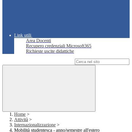
Link utili
Area Docenti
Recupero credenziali Microsoft365
Richieste uscite didattiche
Campo di ricerca per le pagine del sito
Home
>
Attività
>
Internazionalizzazione
>
Mobilità studentesca - anno/semestre all'estero