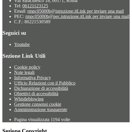
Via Saracinesco 18, 00171, Roma
Tel:
06121123125
Email:
rmpc05000b@istruzione.it
Link per inviare una mail
PEC:
rmpc05000b@pec.istruzione.it
Link per inviare una mail
C.F.: 80221530589
Seguici su
Youtube
Sezione Link Utili
Cookie policy
Note legali
Informativa Privacy
Ufficio Relazioni con il Pubblico
Dichiarazione di accessibilità
Obiettivi di accessibilità
Whistleblowing
Gestione consensi cookie
Amministrazione trasparente
Pagina visualizzata
1194
volte
Sezione Copyright