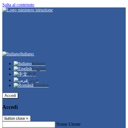
Salta al contenuto
Italiano
Italiano
English
中文
عربى
Română
Accedi
Accedi
button close
×
Nome Utente