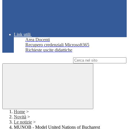
Link utili
Area Docenti
Recupero credenziali Microsoft365
Richieste uscite didattiche
Campo di ricerca per le pagine del sito
Home
>
Novità
>
Le notizie
>
MUNOB - Model United Nations of Bucharest