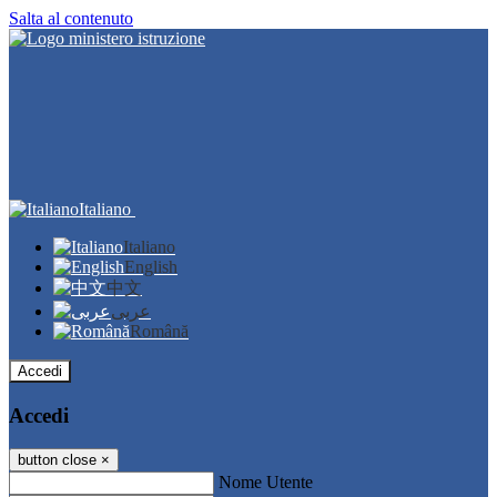
Salta al contenuto
Italiano
Italiano
English
中文
عربى
Română
Accedi
Accedi
button close
×
Nome Utente