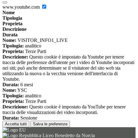
www.youtube.com
Nome
Tipologia
Proprieta
Descrizione
Durata
Nome:
VISITOR_INFO1_LIVE
Tipologia:
analitico
Proprieta:
Terze Parti
Descrizione:
Questo cookie è impostato da Youtube per tenere
traccia delle preferenze dell'utente per i video di Youtube incorporati
nei siti; può anche determinare se il visitatore del sito web sta
utilizzando la nuova o la vecchia versione dell'interfaccia di
Youtube.
Durata:
6 mesi
Nome:
YSC
Tipologia:
analitico
Proprieta:
Terze Parti
Descrizione:
Questo cookie è impostato da YouTube per tenere
traccia delle visualizzazioni dei video incorporati.
Durata:
Sessione
Accetta tutti
Salva le preferenze
Liceo Benedetto da Norcia