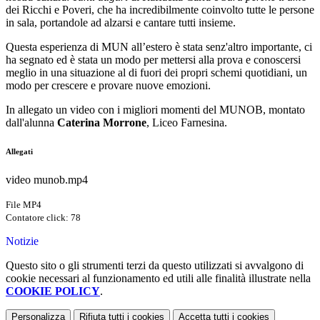
dei Ricchi e Poveri, che ha incredibilmente coinvolto tutte le persone
in sala,
portandole ad alzarsi e cantare tutti insieme.
Questa esperienza di MUN all’estero è stata senz'altro importante, ci
ha
segnato ed è stata un modo per mettersi alla prova e conoscersi
meglio in una situazione al di
fuori dei propri schemi quotidiani, un
modo per crescere e provare nuove emozioni.
In allegato un video con i migliori momenti del MUNOB, montato
dall'alunna
Caterina Morrone
, Liceo Farnesina.
Allegati
video munob.mp4
File MP4
Contatore click: 78
Notizie
Questo sito o gli strumenti terzi da questo utilizzati si avvalgono di
cookie necessari al funzionamento ed utili alle finalità illustrate nella
COOKIE POLICY
.
Personalizza
Rifiuta tutti
i cookies
Accetta tutti
i cookies