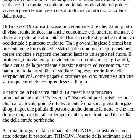
stati accolti in famiglie ospitanti, ed in tale modo abbiamo potuto
vivere
a pieno le usanze e i costumi di una cultura molto lontana
dalla nostra.
Di Bucarest (
București
)
possiamo certamente dire che, da un punto
di vista architettonico, ma anche economico e di apertura mentale, è
diversa rispetto alle altre città dell'Europa dell'Est, poiché l'influenza
occidentale è
piuttosto
evidente. Tra
i giovani l'inglese
è ormai ben
presente nelle
loro vite, ed
è stato facile comunicare con i coetanei,
creare amicizie e rapporti che hanno lasciato un segno nel cuore.
Il
problema, tuttavia, era più evidente nel comunicare con gli adulti,
che a causa della
precedente situazione storica ed economica, non
hanno avuto la possibilità di studiare
l'inglese, perciò fare delle
semplici attività, come pagare o ordinare del cibo diventava difficile
senza
qualcuno che comprendesse la lingua.
Il centro della bellissima città di Bucarest è caratterizzato
principalmente dalla
Old town
, la "Disneyland per i turisti” come la
chiamano i locali, poiché
effettivamente è una zona piena di negozi
di ogni tipo, che pullula di persone anche durante
la notte, e che non
dorme mai, ma che, al contempo, è abbastanza lontana dalla realtà
che delle strade periferiche.
Per quanto riguarda la settimana del MUNOB, nonostante siano
state adottate le
procedure THIMUN, l’orario della settimana e dei