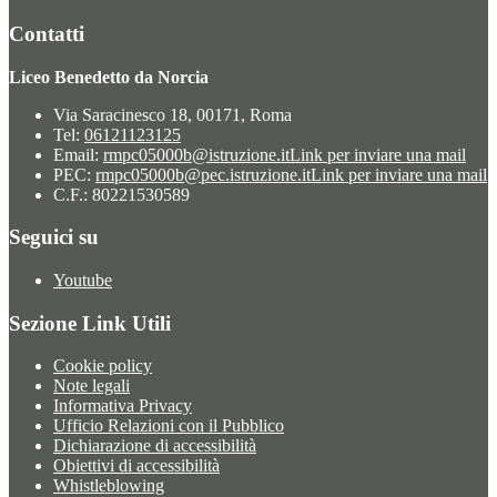
Contatti
Liceo Benedetto da Norcia
Via Saracinesco 18, 00171, Roma
Tel:
06121123125
Email:
rmpc05000b@istruzione.it
Link per inviare una mail
PEC:
rmpc05000b@pec.istruzione.it
Link per inviare una mail
C.F.: 80221530589
Seguici su
Youtube
Sezione Link Utili
Cookie policy
Note legali
Informativa Privacy
Ufficio Relazioni con il Pubblico
Dichiarazione di accessibilità
Obiettivi di accessibilità
Whistleblowing