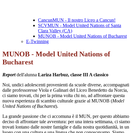
CancunMUN - Il nostro Liceo a Cancun!
SCVMUN - Model United Nations of Santa
Clara Valley (CA)
MUNOB - Model United Nations of Bucharest
E-Twinning
MUNOB - Model United Nations of
Bucharest
Report
dell'alunna
Lariza Harbuz, classe III A classico
Noi,
undici
adolescenti
provenienti
da
scuole
diverse,
accompagnati
dalle
professoresse
Viola
e Galinari del Liceo Benedetto da Norcia,
ci siamo trovati, chi per la prima volta chi no, ad affrontare questa
nuova esperienza di scambio culturale grazie al MUNOB (
Model
United
Nations of Bucharest
).
La grande passione che ci accomuna è il MUN, per questo abbiamo
deciso di affrontare tale avventura: per una intera settimana, ci siamo
trovati lontano dalle
nostre
famiglie
e
dalla
nostra
quotidianità,
in
un
luogo
con
una
cultura
e
una
lingua
che
non conoscevamo. Siamo