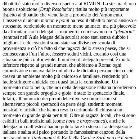
dibattiti è stato molto diverso rispetto a al RIMUN. La stesura di una
buona risoluzione (
Draft Resolution
) risulta molto più
importante
rispetto
al
dibattito
che
viene
fatto
a
proposito
dell’argomento.
L’assenza
di
alcuni
motion
e
point
ha reso il dibattito meno ansioso e
stressante, rendendolo un momento meno animato, ma più piacevole
da affrontare con i delegati. I momenti in cui eravamo in
“plenaria”
(tenutasi nell’Aula Magna della scuola) sono stati senza dubbio i
migliori. Le
delegazioni sono state suddivise per scuola di
provenienza e ciò ha fatto sì
che ragazzi dello stesso paese, che si
conoscevano l’un l’altro, fossero seduti
vicini, creando così una
situazione più confortevole. Il numero di delegati presenti è molto
inferiore rispetto ai grandi numeri che abbiamo a Roma: ogni
commissione contava dalle quindici alle diciotto persone circa e ciò
creava un
ambiente molto più caloroso e familiare, rendendo più
facile stringere amicizia con quasi tutta la commissione. Un
momento molto bello, che noi della
delegazione italiana ricorderemo
sempre con grande orgoglio e gioia, è stato lo spettacolo
finale.
Infatti, all’annuncio dei premi delle diverse commissioni si
alternavano piccoli spettacoli da parte degli studenti: momenti
musicali o artistici che hanno reso la cerimonia di chiusura un
momento di grande gioia per tutti. Oltre ai
ragazzi locali, che si sono
esibiti in balli tradizionali (come
hora
e
braşoveanca
), anche le
delegazioni dall’estero hanno potuto fare lo stesso. La delegazione
italiana è salita sul palco
portando le famosissime canzoni della
nostra cultura:
Tanti auguri
di Raffaella Carrà e
Sarà
perchè ti amo