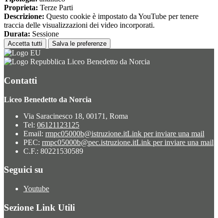
Proprieta:
Terze Parti
Descrizione:
Questo cookie è impostato da YouTube per tenere
traccia delle visualizzazioni dei video incorporati.
Durata:
Sessione
Accetta tutti
Salva le preferenze
Liceo Benedetto da Norcia
Contatti
Liceo Benedetto da Norcia
Via Saracinesco 18, 00171, Roma
Tel:
06121123125
Email:
rmpc05000b@istruzione.it
Link per inviare una mail
PEC:
rmpc05000b@pec.istruzione.it
Link per inviare una mail
C.F.: 80221530589
Seguici su
Youtube
Sezione Link Utili