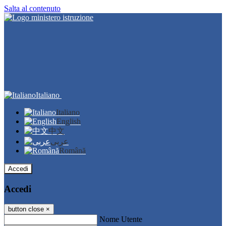
Salta al contenuto
Italiano
Italiano
English
中文
عربى
Română
Accedi
Accedi
button close
×
Nome Utente