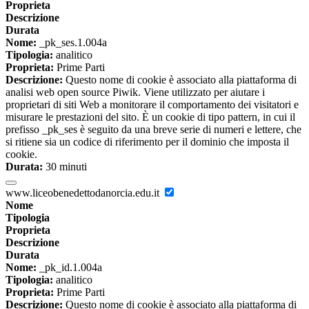
Proprieta
Descrizione
Durata
Nome:
_pk_ses.1.004a
Tipologia:
analitico
Proprieta:
Prime Parti
Descrizione:
Questo nome di cookie è associato alla piattaforma di
analisi web open source Piwik. Viene utilizzato per aiutare i
proprietari di siti Web a monitorare il comportamento dei visitatori e
misurare le prestazioni del sito. È un cookie di tipo pattern, in cui il
prefisso _pk_ses è seguito da una breve serie di numeri e lettere, che
si ritiene sia un codice di riferimento per il dominio che imposta il
cookie.
Durata:
30 minuti
www.liceobenedettodanorcia.edu.it
Nome
Tipologia
Proprieta
Descrizione
Durata
Nome:
_pk_id.1.004a
Tipologia:
analitico
Proprieta:
Prime Parti
Descrizione:
Questo nome di cookie è associato alla piattaforma di